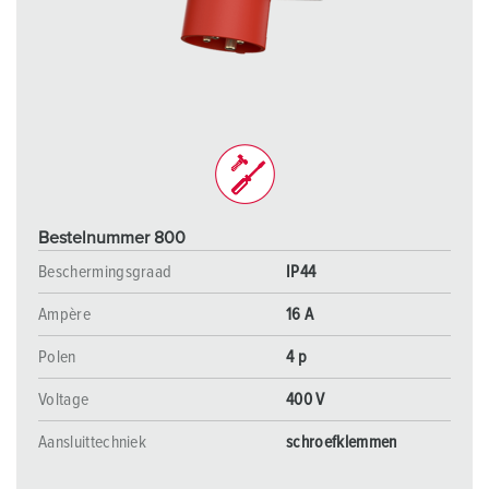
Bestelnummer 800
Beschermingsgraad
IP44
Ampère
16 A
Polen
4 p
Voltage
400 V
Aansluittechniek
schroefklemmen