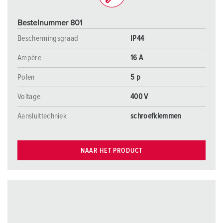
Bestelnummer 801
Beschermingsgraad
IP44
Ampère
16 A
Polen
5 p
Voltage
400 V
Aansluittechniek
schroefklemmen
NAAR HET PRODUCT