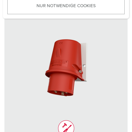
NUR NOTWENDIGE COOKIES
s
w
a
h
l