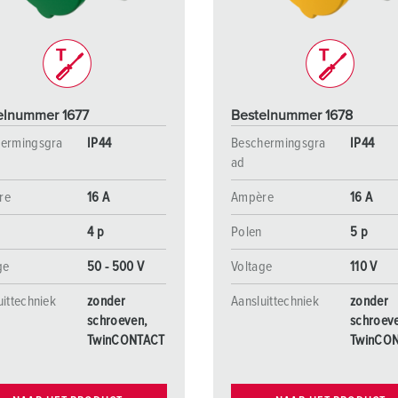
elnummer 1677
Bestelnummer 1678
ermingsgra
IP44
Beschermingsgra
IP44
ad
re
16 A
Ampère
16 A
4 p
Polen
5 p
ge
50 - 500 V
Voltage
110 V
uittechniek
zonder
Aansluittechniek
zonder
schroeven,
schroev
TwinCONTACT
TwinCO