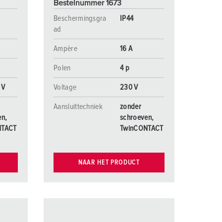
Bestelnummer 1673
Beschermingsgra
IP44
ad
Ampère
16 A
Polen
4 p
 V
Voltage
230 V
Aansluittechniek
zonder
en,
schroeven,
NTACT
TwinCONTACT
NAAR HET PRODUCT