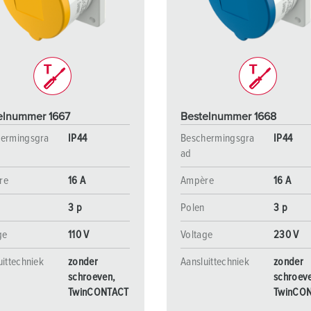
SCHUKO® en contactmateriaal met beschermingscontact
B
Data-/netwerktechniek
V
Producten met uitgebreide uitvoeringen en aanvullende prod
C
Overige producten en toebehoren
T
elnummer 1667
Bestelnummer 1668
E
ermingsgra
IP44
Beschermingsgra
IP44
ad
re
16 A
Ampère
16 A
3 p
Polen
3 p
ge
110 V
Voltage
230 V
uittechniek
zonder
Aansluittechniek
zonder
schroeven,
schroev
TwinCONTACT
TwinCO