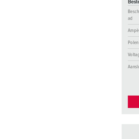
Best
Besch
ad
Ampè
Polen
Volta
Aansl