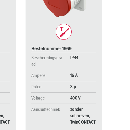
randweer en rampenhulpverlening
oor containers
ucten
ampings
M volgens de norm voor defensiematerieel
Bestelnummer 1669
venementtechniek
Beschermingsgra
IP44
ad
Ampère
16 A
Polen
3 p
Voltage
400 V
Aansluittechniek
zonder
en,
schroeven,
NTACT
TwinCONTACT