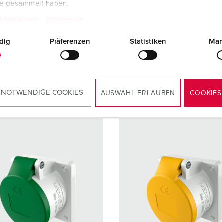
te gesammelt haben.
ge
400 V
Voltage
500 V
tzerklärung
Impressum
uittechniek
zonder
Aansluittechniek
zonder
schroeven,
schroev
dig
Präferenzen
Statistiken
Mar
TwinCONTACT
TwinCO
NAAR HET PRODUCT
NAAR HET PRODUCT
 NOTWENDIGE COOKIES
AUSWAHL ERLAUBEN
COOKIES