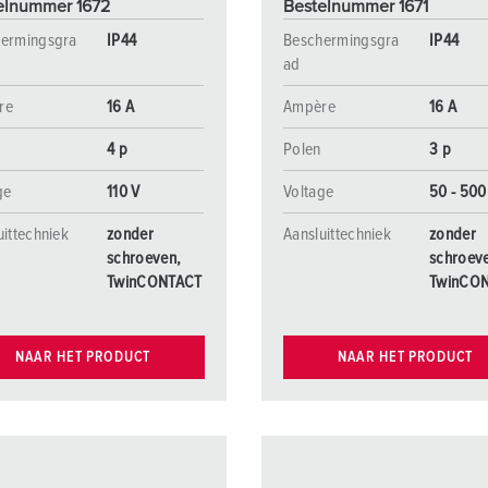
elnummer 1672
Bestelnummer 1671
ermingsgra
IP44
Beschermingsgra
IP44
ad
re
16 A
Ampère
16 A
4 p
Polen
3 p
ge
110 V
Voltage
50 - 500
uittechniek
zonder
Aansluittechniek
zonder
schroeven,
schroev
TwinCONTACT
TwinCO
NAAR HET PRODUCT
NAAR HET PRODUCT