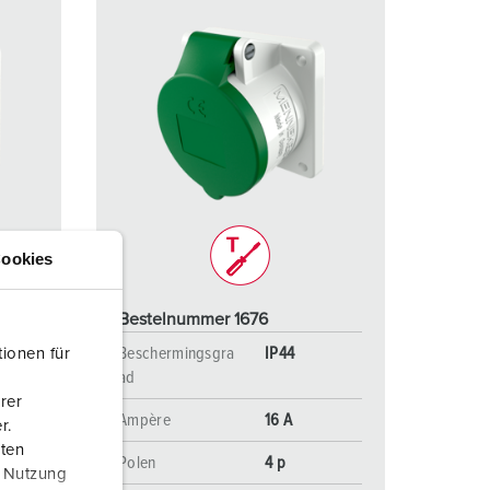
ookies
Bestelnummer 1676
Beschermingsgra
IP44
ionen für
ad
rer
Ampère
16 A
r.
aten
Polen
4 p
r Nutzung