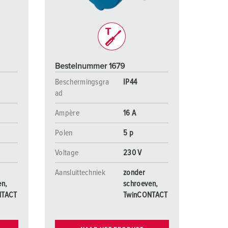
Bestelnummer 1679
Beschermingsgra
IP44
ad
Ampère
16 A
Polen
5 p
Voltage
230 V
Aansluittechniek
zonder
en,
schroeven,
NTACT
TwinCONTACT