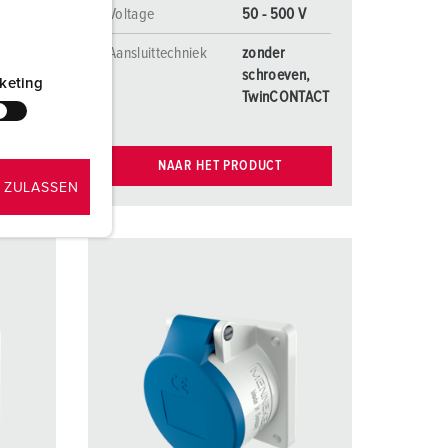
Voltage
50 - 500 V
Aansluittechniek
zonder
en,
schroeven,
keting
NTACT
TwinCONTACT
NAAR HET PRODUCT
 ZULASSEN