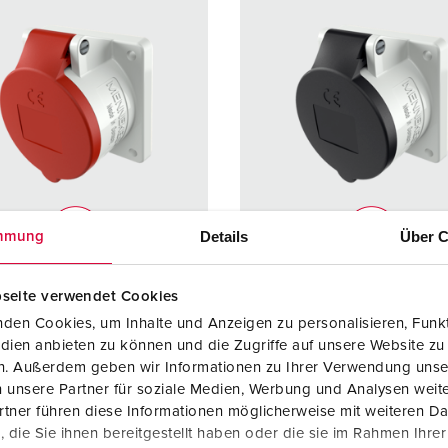
Details
Über C
mmung
elnummer 1674
Bestelnummer 1675
seite verwendet Cookies
ermingsgra
IP44
Beschermingsgra
IP44
den Cookies, um Inhalte und Anzeigen zu personalisieren, Funkt
ad
dien anbieten zu können und die Zugriffe auf unsere Website zu
en. Außerdem geben wir Informationen zu Ihrer Verwendung unse
re
16 A
Ampère
16 A
 unsere Partner für soziale Medien, Werbung und Analysen weite
tner führen diese Informationen möglicherweise mit weiteren D
4 p
Polen
4 p
die Sie ihnen bereitgestellt haben oder die sie im Rahmen Ihre