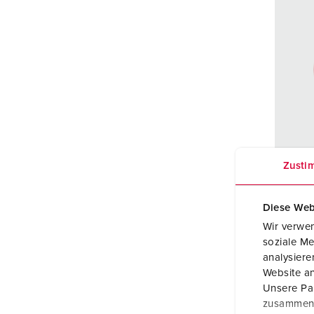
Zusti
Best
Diese Web
Besch
Wir verwen
ad
soziale Me
analysier
Ampè
Website an
Unsere Par
Polen
zusammen, 