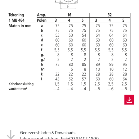
h
l
Gegevensbladen & Downloads
Inbouwcontactdoos TwinCONTACT 1800