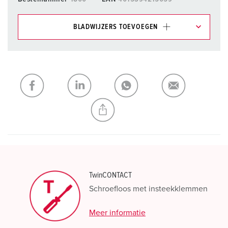
BLADWIJZERS TOEVOEGEN
Onze producten kunt u in het gedeelte
verlanglijstje/winkelmand in verschillende lijsten beheren.
Mijn lijst
(0)
TOEVOEGEN
NIEUW LIJST MAKEN
TwinCONTACT
Schroefloos met insteekklemmen
Meer informatie