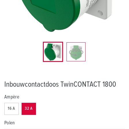
Inbouwcontactdoos TwinCONTACT 1800
Ampère
16 A
32 A
Polen