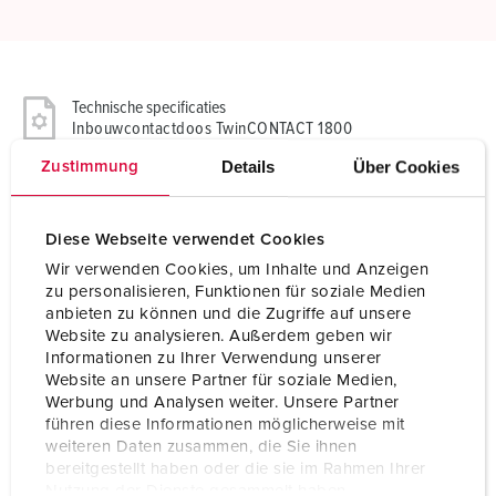
Technische specificaties
Inbouwcontactdoos TwinCONTACT 1800
Details
Über Cookies
Zustimmung
Ampère
32 A
Polen
5 p
Diese Webseite verwendet Cookies
Wir verwenden Cookies, um Inhalte und Anzeigen
Voltage
50-500 V
zu personalisieren, Funktionen für soziale Medien
anbieten zu können und die Zugriffe auf unsere
Uurstand
2 h
Website zu analysieren. Außerdem geben wir
Informationen zu Ihrer Verwendung unserer
Hertz
300-500 Hz
Website an unsere Partner für soziale Medien,
Werbung und Analysen weiter. Unsere Partner
Aansluittechniek
zonder schroeven, TwinCONTACT
führen diese Informationen möglicherweise mit
weiteren Daten zusammen, die Sie ihnen
Contacten
standaard
bereitgestellt haben oder die sie im Rahmen Ihrer
Nutzung der Dienste gesammelt haben.