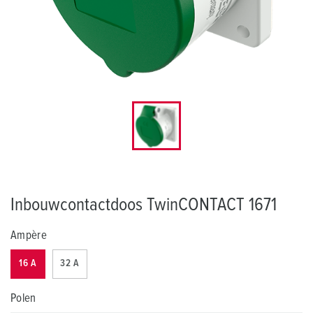
Inbouwcontactdoos TwinCONTACT 1671
Ampère
16 A
32 A
Polen