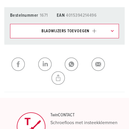
Bestelnummer
1671
EAN
4015394214496
BLADWIJZERS TOEVOEGEN
Onze producten kunt u in het gedeelte
verlanglijstje/winkelmand in verschillende lijsten beheren.
Mijn lijst
(0)
TOEVOEGEN
NIEUW LIJST MAKEN
TwinCONTACT
Schroefloos met insteekklemmen