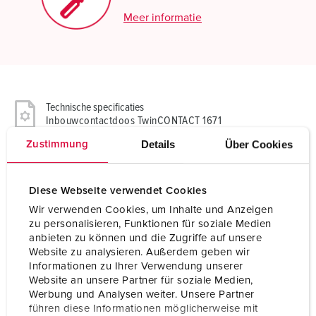
Meer informatie
Technische specificaties
Inbouwcontactdoos TwinCONTACT 1671
Details
Über Cookies
Zustimmung
Ampère
16 A
Polen
3 p
Diese Webseite verwendet Cookies
Wir verwenden Cookies, um Inhalte und Anzeigen
Voltage
50-500 V
zu personalisieren, Funktionen für soziale Medien
anbieten zu können und die Zugriffe auf unsere
Uurstand
2 h
Website zu analysieren. Außerdem geben wir
Informationen zu Ihrer Verwendung unserer
Hertz
300-500 Hz
Website an unsere Partner für soziale Medien,
Werbung und Analysen weiter. Unsere Partner
Aansluittechniek
zonder schroeven, TwinCONTACT
führen diese Informationen möglicherweise mit