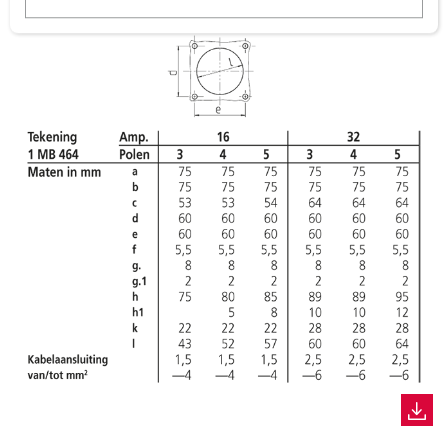
w
a
h
l