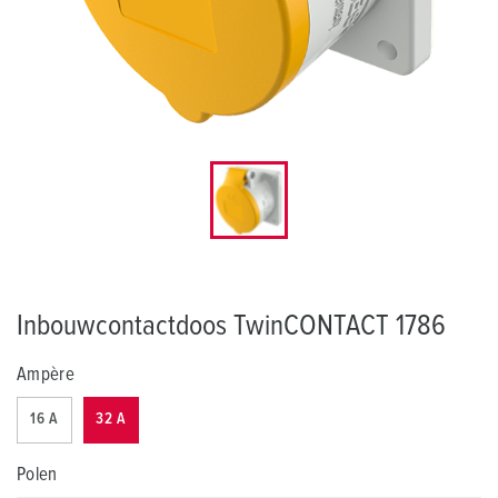
Inbouwcontactdoos TwinCONTACT 1786
Ampère
16 A
32 A
Polen