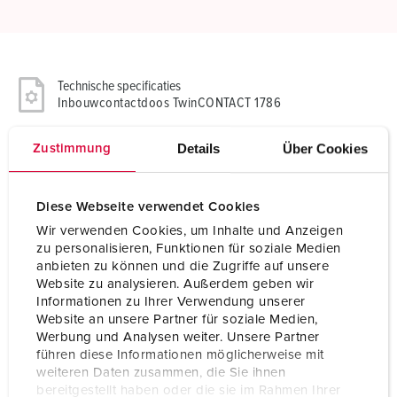
Technische specificaties
Inbouwcontactdoos TwinCONTACT 1786
Ampère
32 A
Details
Über Cookies
Zustimmung
Polen
3 p
Diese Webseite verwendet Cookies
Voltage
110 V
Wir verwenden Cookies, um Inhalte und Anzeigen
zu personalisieren, Funktionen für soziale Medien
Uurstand
4 h
anbieten zu können und die Zugriffe auf unsere
Website zu analysieren. Außerdem geben wir
Hertz
50-60 Hz
Informationen zu Ihrer Verwendung unserer
Website an unsere Partner für soziale Medien,
Aansluittechniek
zonder schroeven, TwinCONTACT
Werbung und Analysen weiter. Unsere Partner
führen diese Informationen möglicherweise mit
Contacten
standaard
weiteren Daten zusammen, die Sie ihnen
bereitgestellt haben oder die sie im Rahmen Ihrer