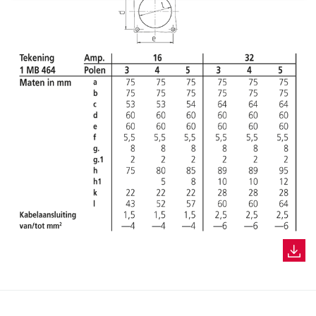
a
h
l