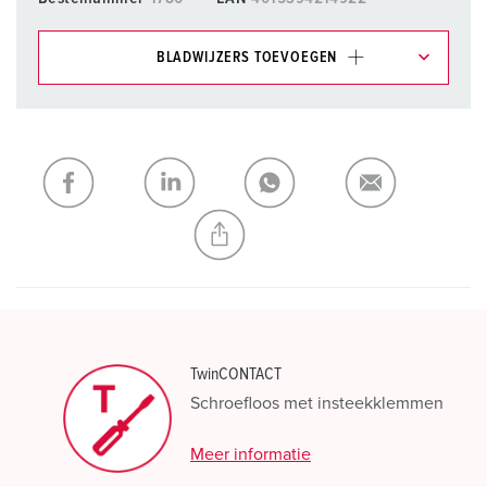
BLADWIJZERS TOEVOEGEN
Onze producten kunt u in het gedeelte
verlanglijstje/winkelmand in verschillende lijsten beheren.
Mijn lijst
(0)
TOEVOEGEN
NIEUW LIJST MAKEN
TwinCONTACT
Schroefloos met insteekklemmen
Meer informatie