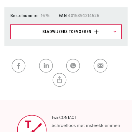
Bestelnummer
1675
EAN
4015394214526
BLADWIJZERS TOEVOEGEN
Onze producten kunt u in het gedeelte
verlanglijstje/winkelmand in verschillende lijsten beheren.
Mijn lijst
(0)
TOEVOEGEN
NIEUW LIJST MAKEN
TwinCONTACT
Schroefloos met insteekklemmen