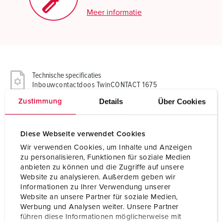
Meer informatie
Technische specificaties
Inbouwcontactdoos TwinCONTACT 1675
Details
Über Cookies
Zustimmung
Ampère
16 A
Polen
4 p
Diese Webseite verwendet Cookies
Wir verwenden Cookies, um Inhalte und Anzeigen
Voltage
500 V
zu personalisieren, Funktionen für soziale Medien
anbieten zu können und die Zugriffe auf unsere
Uurstand
7 h
Website zu analysieren. Außerdem geben wir
Informationen zu Ihrer Verwendung unserer
Hertz
50-60 Hz
Website an unsere Partner für soziale Medien,
Werbung und Analysen weiter. Unsere Partner
Aansluittechniek
zonder schroeven, TwinCONTACT
führen diese Informationen möglicherweise mit