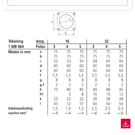
w
a
h
l