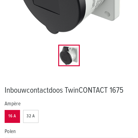
Inbouwcontactdoos TwinCONTACT 1675
Ampère
16 A
32 A
Polen