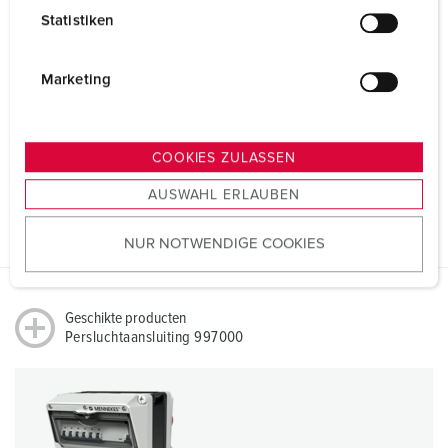
l
Statistiken
l
Richtlijnen
i
Persluchtaansluiting 997000
g
Marketing
u
REACh
n
g
COOKIES ZULASSEN
s
RoHS
AUSWAHL ERLAUBEN
a
u
NUR NOTWENDIGE COOKIES
s
w
a
h
Geschikte producten
Persluchtaansluiting 997000
l