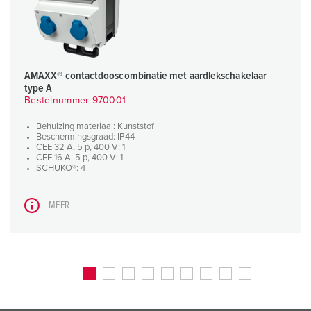
AMAXX® contactdooscombinatie met aardlekschakelaar
type A
Bestelnummer 970001
Behuizing materiaal: Kunststof
Beschermingsgraad: IP44
CEE 32 A, 5 p, 400 V: 1
CEE 16 A, 5 p, 400 V: 1
SCHUKO®: 4
MEER