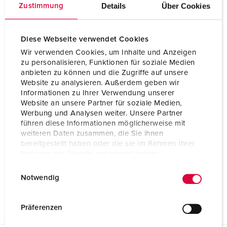
Details
Über Cookies
Zustimmung
BLADWIJZERS TOEVOEGEN
Onze producten kunt u in het gedeelte
Diese Webseite verwendet Cookies
verlanglijstje/winkelmand in verschillende lijsten beheren.
Wir verwenden Cookies, um Inhalte und Anzeigen
Mijn lijst
(0)
TOEVOEGEN
zu personalisieren, Funktionen für soziale Medien
anbieten zu können und die Zugriffe auf unsere
Website zu analysieren. Außerdem geben wir
NIEUW LIJST MAKEN
Informationen zu Ihrer Verwendung unserer
Website an unsere Partner für soziale Medien,
Werbung und Analysen weiter. Unsere Partner
führen diese Informationen möglicherweise mit
weiteren Daten zusammen, die Sie ihnen
bereitgestellt haben oder die sie im Rahmen Ihrer
Gegevensbladen & Downloads
Nutzung der Dienste gesammelt haben.
Persluchtaansluiting 997000
E
Datenschutzerklärung
Impressum
Notwendig
Product info
i
Persluchtaansluiting 997000
n
PDF, 104 KB
w
Präferenzen
i