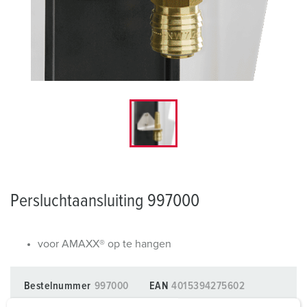
Persluchtaansluiting 997000
voor AMAXX® op te hangen
Bestelnummer
997000
EAN
4015394275602