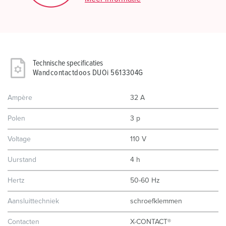
Technische specificaties
Wandcontactdoos DUOi 5613304G
Ampère
32 A
Polen
3 p
Voltage
110 V
Uurstand
4 h
Hertz
50-60 Hz
Aansluittechniek
schroefklemmen
Contacten
X-CONTACT®