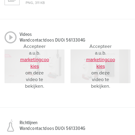
PNG, 311 KB
Videos
Wandcontactdoos DUOi 5613304G
Accepteer
Accepteer
a.u.b.
a.u.b.
marketingcoo
marketingcoo
kies
kies
om deze
om deze
video te
video te
bekijken.
bekijken.
Richtlijnen
Wandcontactdoos DUOi 5613304G