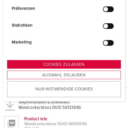
n
w
Präferenzen
i
l
Statistiken
l
i
g
Marketing
u
n
g
COOKIES ZULASSEN
s
AUSWAHL ERLAUBEN
a
u
NUR NOTWENDIGE COOKIES
s
w
Gegevensbladen & Downloads
a
Wandcontactdoos DUOi 5613304G
h
l
Product info
Wandcontactdoos DUOi 5613304G