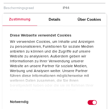
Beschermingsgraad
IP44
Behuizing materiaal
Kunststof
Details
Über Cookies
Zustimmung
Gewicht
1301 g
Diese Webseite verwendet Cookies
Wir verwenden Cookies, um Inhalte und Anzeigen
zu personalisieren, Funktionen für soziale Medien
anbieten zu können und die Zugriffe auf unsere
Website zu analysieren. Außerdem geben wir
Informationen zu Ihrer Verwendung unserer
Website an unsere Partner für soziale Medien,
Werbung und Analysen weiter. Unsere Partner
führen diese Informationen möglicherweise mit
weiteren Daten zusammen, die Sie ihnen
bereitgestellt haben oder die sie im Rahmen Ihrer
Nutzung der Dienste gesammelt haben.
E
Datenschutzerklärung
Impressum
Notwendig
i