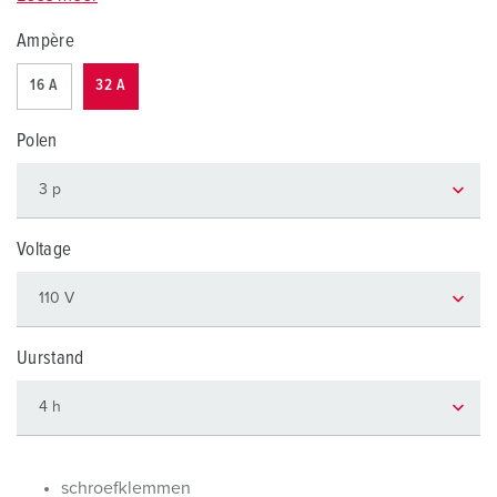
Ampère
16 A
32 A
Polen
Voltage
Uurstand
schroefklemmen