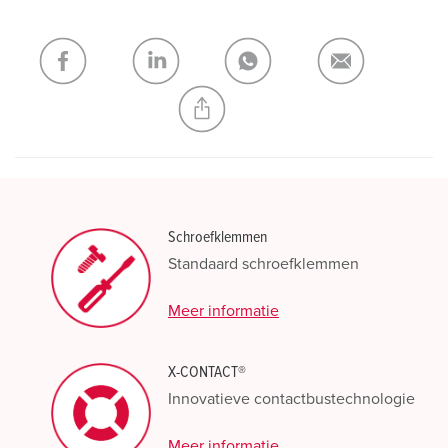
verlanglijstje/winkelmand in verschillende lijsten beheren.
Mijn lijst
(0)
TOEVOEGEN
NIEUW LIJST MAKEN
Schroefklemmen
Standaard schroefklemmen
Meer informatie
X-CONTACT®
Innovatieve contactbustechnologie
Meer informatie