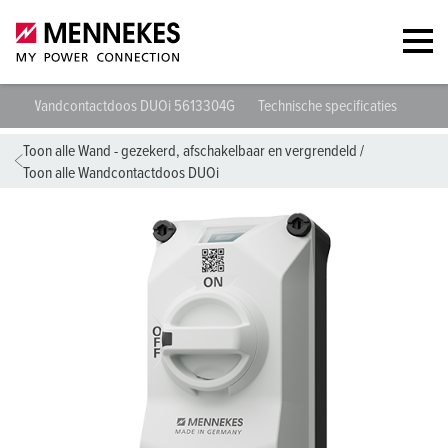
Wandcontactdoos DUOi 5613304G
Technische specificaties
Geg
Toon alle Wand - gezekerd, afschakelbaar en vergrendeld
/
Toon alle Wandcontactdoos DUOi