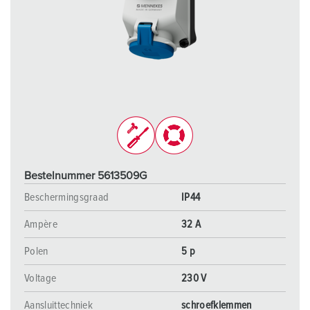
Bestelnummer 5613509G
Beschermingsgraad
IP44
Ampère
32 A
Polen
5 p
Voltage
230 V
Aansluittechniek
schroefklemmen