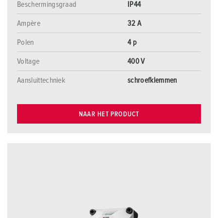
Beschermingsgraad
IP44
Ampère
32 A
Polen
4 p
Voltage
400 V
Aansluittechniek
schroefklemmen
NAAR HET PRODUCT