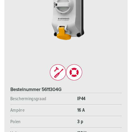
Bestelnummer 5611304G
Beschermingsgraad
IP44
Ampère
16 A
Polen
3 p