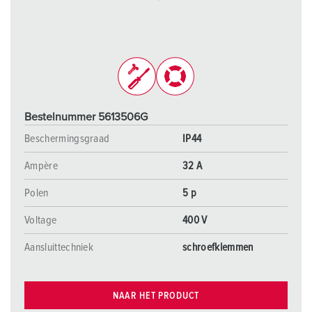
Bestelnummer 5613506G
Beschermingsgraad
IP44
Ampère
32 A
Polen
5 p
Voltage
400 V
Aansluittechniek
schroefklemmen
NAAR HET PRODUCT