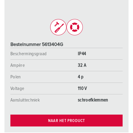
Bestelnummer 5613404G
Beschermingsgraad
IP44
Ampère
32 A
Polen
4 p
Voltage
110 V
Aansluittechniek
schroefklemmen
NAAR HET PRODUCT