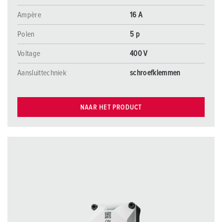
Ampère
16 A
Polen
5 p
Voltage
400 V
Aansluittechniek
schroefklemmen
NAAR HET PRODUCT