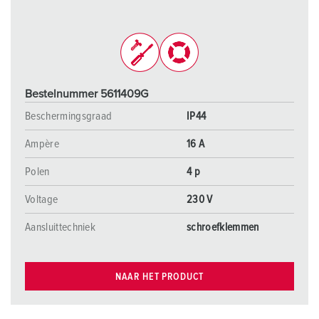
Bestelnummer 5611409G
Beschermingsgraad
IP44
Ampère
16 A
Polen
4 p
Voltage
230 V
Aansluittechniek
schroefklemmen
NAAR HET PRODUCT