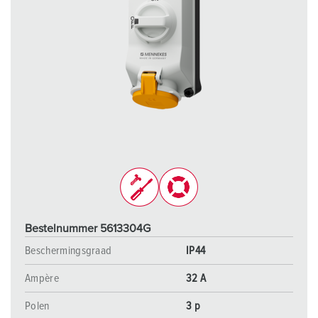
Bestelnummer 5613304G
Beschermingsgraad
IP44
Ampère
32 A
Polen
3 p