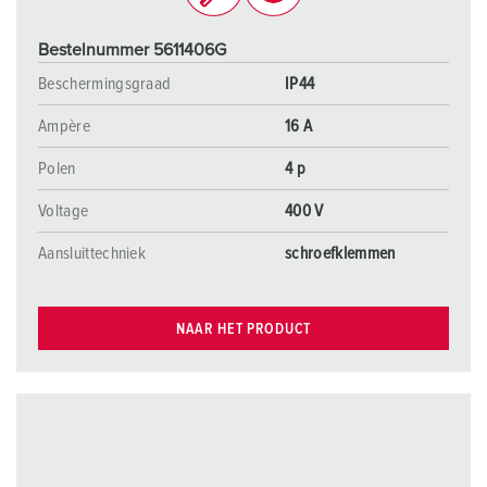
Bestelnummer 5611406G
Beschermingsgraad
IP44
Ampère
16 A
Polen
4 p
Voltage
400 V
Aansluittechniek
schroefklemmen
NAAR HET PRODUCT