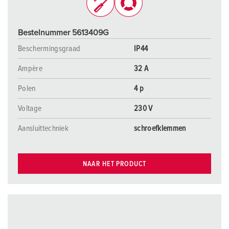
Bestelnummer 5613409G
Beschermingsgraad
IP44
Ampère
32 A
Polen
4 p
Voltage
230 V
Aansluittechniek
schroefklemmen
NAAR HET PRODUCT