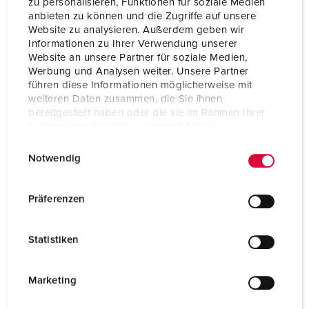
zu personalisieren, Funktionen für soziale Medien
anbieten zu können und die Zugriffe auf unsere
Website zu analysieren. Außerdem geben wir
Informationen zu Ihrer Verwendung unserer
Website an unsere Partner für soziale Medien,
Werbung und Analysen weiter. Unsere Partner
führen diese Informationen möglicherweise mit
weiteren Daten zusammen, die Sie ihnen
bereitgestellt haben oder die sie im Rahmen Ihrer
Nutzung der Dienste gesammelt haben.
E
Datenschutzerklärung
Impressum
Notwendig
Bestelnummer 5613306G
i
n
Beschermingsgraad
IP44
w
Präferenzen
Ampère
32 A
i
l
Polen
3 p
Statistiken
l
i
Voltage
230 V
g
Marketing
Aansluittechniek
schroefklemmen
u