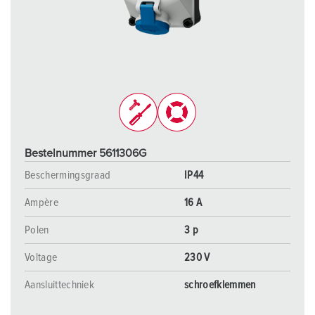
Bestelnummer 5611306G
Beschermingsgraad
IP44
Ampère
16 A
Polen
3 p
Voltage
230 V
Aansluittechniek
schroefklemmen