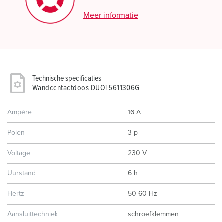
Meer informatie
Technische specificaties
Wandcontactdoos DUOi 5611306G
Ampère
16 A
Polen
3 p
Voltage
230 V
Uurstand
6 h
Hertz
50-60 Hz
Aansluittechniek
schroefklemmen