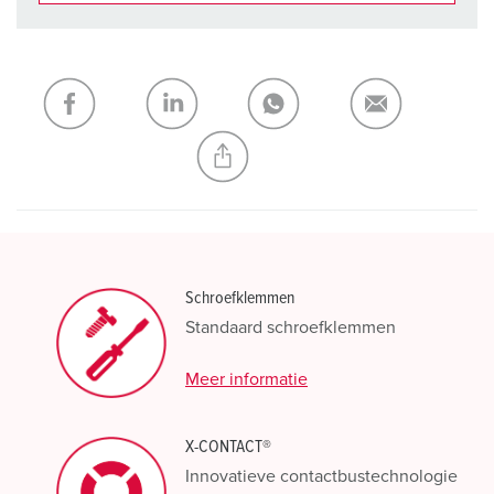
Onze producten kunt u in het gedeelte
verlanglijstje/winkelmand in verschillende lijsten beheren.
Mijn lijst
(0)
TOEVOEGEN
NIEUW LIJST MAKEN
Schroefklemmen
Standaard schroefklemmen
Meer informatie
X-CONTACT®
Innovatieve contactbustechnologie