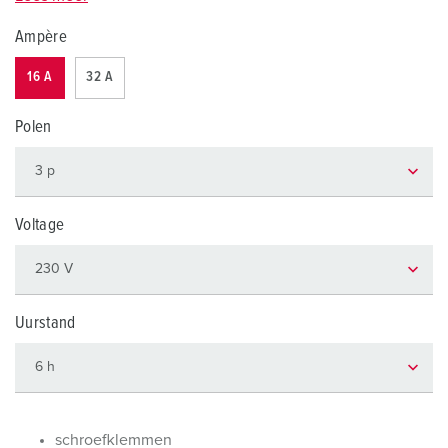
Ampère
16 A
32 A
Polen
Voltage
Uurstand
schroefklemmen