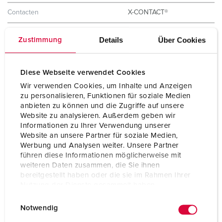
Contacten
X-CONTACT®
Beschermingsgraad
IP44
Details
Über Cookies
Zustimmung
Behuizing materiaal
Kunststof
Diese Webseite verwendet Cookies
Gewicht
1215 g
Wir verwenden Cookies, um Inhalte und Anzeigen
Certificeringen
CB Zertifikat
zu personalisieren, Funktionen für soziale Medien
VDE
anbieten zu können und die Zugriffe auf unsere
CQC
Website zu analysieren. Außerdem geben wir
Informationen zu Ihrer Verwendung unserer
Website an unsere Partner für soziale Medien,
Werbung und Analysen weiter. Unsere Partner
führen diese Informationen möglicherweise mit
weiteren Daten zusammen, die Sie ihnen
bereitgestellt haben oder die sie im Rahmen Ihrer
Nutzung der Dienste gesammelt haben.
E
Datenschutzerklärung
Impressum
Notwendig
i