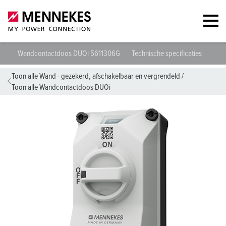
Wandcontactdoos DUOi 5611306G
Technische specificaties
Gege
Toon alle Wand - gezekerd, afschakelbaar en vergrendeld
/
Toon alle Wandcontactdoos DUOi