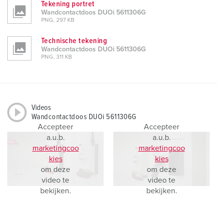
Tekening portret
Wandcontactdoos DUOi 5611306G
PNG, 297 KB
Technische tekening
Wandcontactdoos DUOi 5611306G
PNG, 311 KB
Videos
Wandcontactdoos DUOi 5611306G
Accepteer
Accepteer
a.u.b.
a.u.b.
marketingcoo
marketingcoo
kies
kies
om deze
om deze
video te
video te
bekijken.
bekijken.