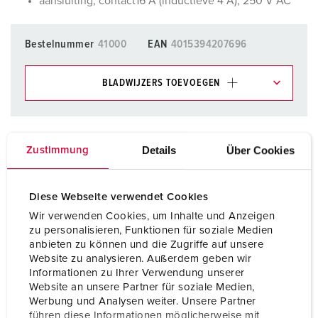
aansluiting, contact16 A (inductieve 4 A), 250 V AC
Bestelnummer
41000
EAN
4015394207696
BLADWIJZERS TOEVOEGEN
Onze producten kunt u in het gedeelte
verlanglijstje/winkelmand in verschillende lijsten beheren.
Details
Über Cookies
Zustimmung
Mijn lijst
(0)
TOEVOEGEN
NIEUW LIJST MAKEN
Diese Webseite verwendet Cookies
Wir verwenden Cookies, um Inhalte und Anzeigen
zu personalisieren, Funktionen für soziale Medien
anbieten zu können und die Zugriffe auf unsere
Website zu analysieren. Außerdem geben wir
Informationen zu Ihrer Verwendung unserer
Gegevensbladen & Downloads
Website an unsere Partner für soziale Medien,
Hulpcontactschakelaar 41000
Werbung und Analysen weiter. Unsere Partner
führen diese Informationen möglicherweise mit