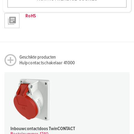
w
a
RoHS
h
l
Geschikte producten
Hulpcontactschakelaar 41000
Inbouwcontactdoos TwinCONTACT