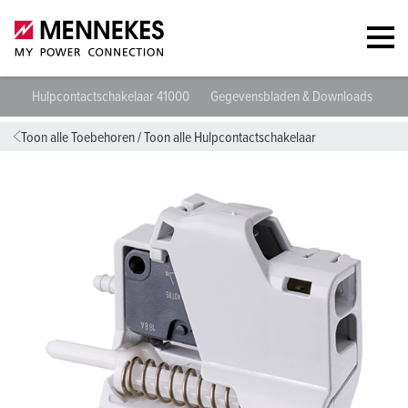
Hulpcontactschakelaar 41000
Gegevensbladen & Downloads
Ric
Toon alle Toebehoren
/
Toon alle Hulpcontactschakelaar