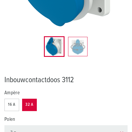
Inbouwcontactdoos 3112
Ampère
16 A
32 A
Polen