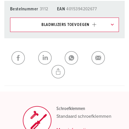
Bestelnummer
3112
EAN
4015394202677
BLADWIJZERS TOEVOEGEN
Onze producten kunt u in het gedeelte
verlanglijstje/winkelmand in verschillende lijsten beheren.
Mijn lijst
(0)
TOEVOEGEN
NIEUW LIJST MAKEN
Schroefklemmen
Standaard schroefklemmen