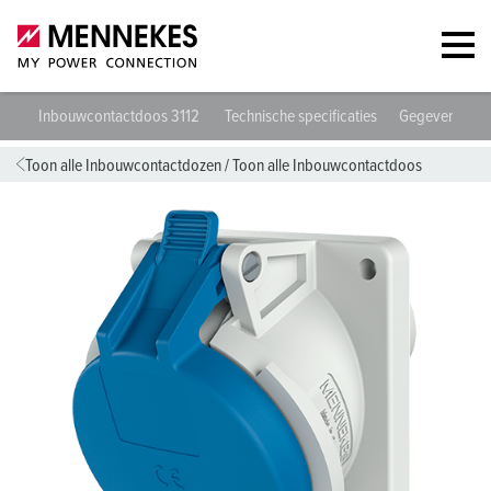
Inbouwcontactdoos 3112
Technische specificaties
Gegevensblad
Toon alle Inbouwcontactdozen
/
Toon alle Inbouwcontactdoos