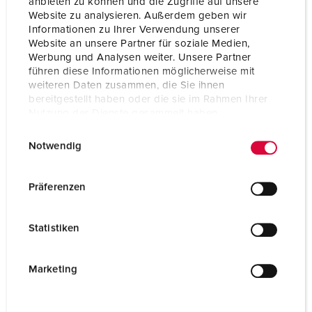
anbieten zu können und die Zugriffe auf unsere
Website zu analysieren. Außerdem geben wir
Beschermingsgraad
IP44
Informationen zu Ihrer Verwendung unserer
Website an unsere Partner für soziale Medien,
Flens
85x85 mm
Werbung und Analysen weiter. Unsere Partner
führen diese Informationen möglicherweise mit
Bevestigingsgaten
70x70 mm
weiteren Daten zusammen, die Sie ihnen
bereitgestellt haben oder die sie im Rahmen Ihrer
Hoek
20 °
Nutzung der Dienste gesammelt haben.
E
Datenschutzerklärung
Impressum
Gewicht
222 g
Notwendig
i
n
Certificeringen
EAC
CQC
w
Präferenzen
i
l
Statistiken
l
i
g
Marketing
u
n