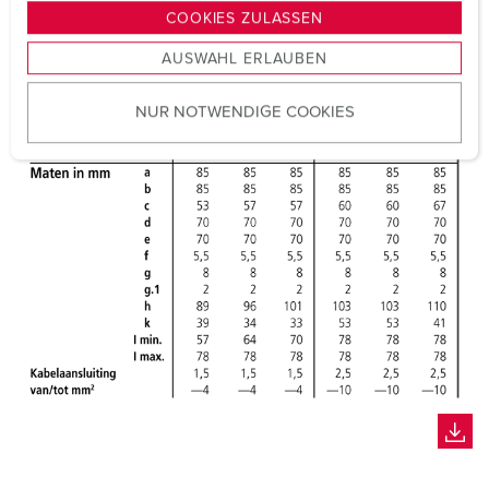
g
COOKIES ZULASSEN
s
AUSWAHL ERLAUBEN
a
u
NUR NOTWENDIGE COOKIES
s
w
a
h
l