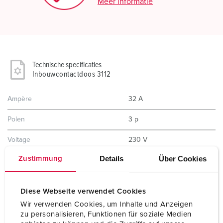
Meer informatie
Technische specificaties
Inbouwcontactdoos 3112
Ampère
32 A
Polen
3 p
Voltage
230 V
Details
Über Cookies
Zustimmung
Uurstand
6 h
Hertz
50-60 Hz
Diese Webseite verwendet Cookies
Aansluittechniek
schroefklemmen
Wir verwenden Cookies, um Inhalte und Anzeigen
zu personalisieren, Funktionen für soziale Medien
Contacten
standaard