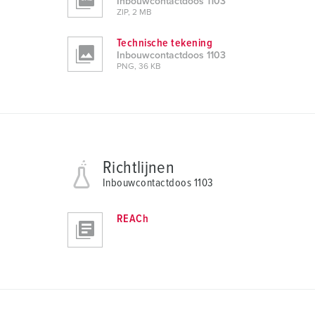
Inbouwcontactdoos 1103
ZIP, 2 MB
h
l
Technische tekening
Inbouwcontactdoos 1103
PNG, 36 KB
Richtlijnen
Inbouwcontactdoos 1103
REACh