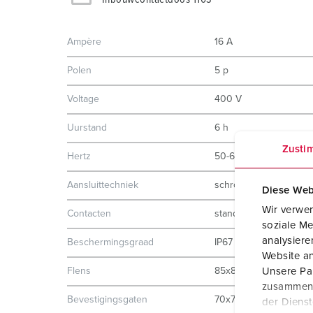
Ampère
16 A
Polen
5 p
Voltage
400 V
Uurstand
6 h
Zusti
Hertz
50-60 Hz
Aansluittechniek
schroefklemmen
Diese Web
Wir verwen
Contacten
standaard
soziale Me
analysier
Beschermingsgraad
IP67
Website an
Unsere Par
Flens
85x85 mm
zusammen, 
Bevestigingsgaten
70x70 mm
der Diens