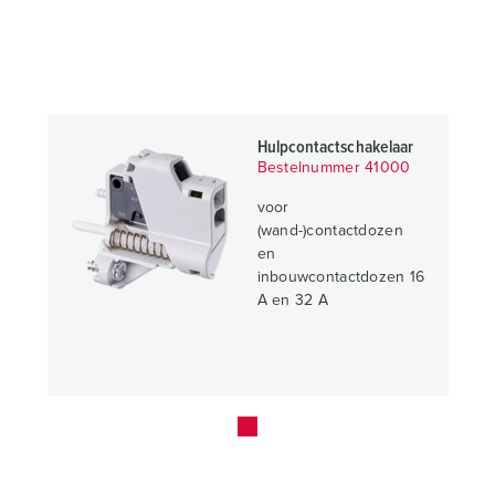
Hulpcontactschakelaar
Bestelnummer 41000
voor
(wand-)contactdozen
en
inbouwcontactdozen 16
A en 32 A