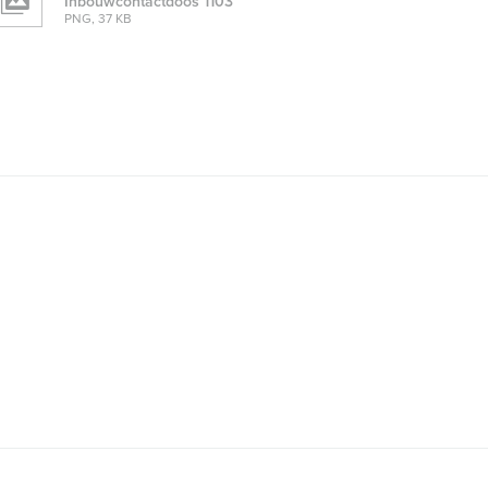
Inbouwcontactdoos 1103
PNG, 37 KB