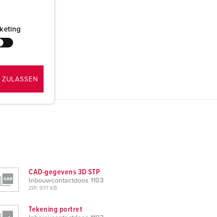
keting
 ZULASSEN
CAD-gegevens 3D STP
Inbouwcontactdoos 1103
ZIP, 977 KB
Tekening portret