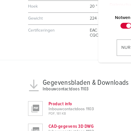
Datenschu
Hoek
20 °
E
i
Notwen
Gewicht
224 g
n
Certificeringen
EAC
w
CQC
i
l
NUR
l
i
g
u
n
Gegevensbladen & Downloads
g
Inbouwcontactdoos 1103
s
a
Product info
u
Inbouwcontactdoos 1103
PDF, 181 KB
s
w
CAD-gegevens 3D DWG
a