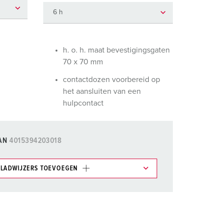
randweer en rampenhulpverlening
oor containers
ucten
ampings
h. o. h. maat bevestigingsgaten
70 x 70 mm
M volgens de norm voor defensiematerieel
contactdozen voorbereid op
venementtechniek
het aansluiten van een
hulpcontact
AN
4015394203018
LADWIJZERS TOEVOEGEN
et gedeelte verlanglijstje/winkelmand in
n.
TOEVOEGEN