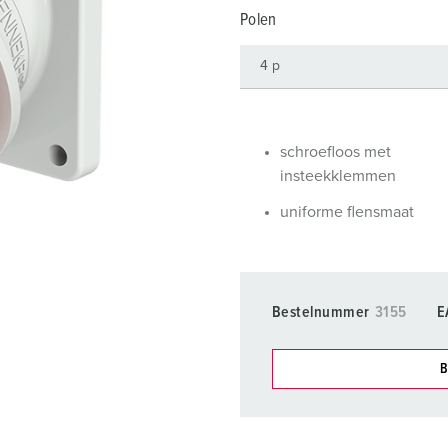
SCHUKO® en contactmateriaal met beschermingscontact
B
Polen
Data-/netwerktechniek
V
Producten met uitgebreide uitvoeringen en aanvullende prod
C
Overige producten en toebehoren
T
schroefloos met
insteekklemmen
E
uniforme flensmaat
Bestelnummer
3155
E
B
Onze producten kunt u in h
verschillende lijsten behere