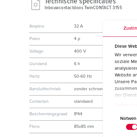
Technische specificaties
Inbouwcontactdoos TwinCONTACT 3155
Ampère
32 A
Zusti
Polen
4 p
Diese Web
Voltage
400 V
Wir verwen
soziale Me
Uurstand
6 h
analysier
Website an
Hertz
50-60 Hz
Unsere Par
zusammen, 
Aansluittechniek
zonder schroeven, TwinCONTAC
der Diens
Contacten
standaard
Datenschu
E
Beschermingsgraad
IP44
i
Notwen
n
Flens
85x85 mm
w