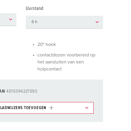
randweer en rampenhulpverlening
Uurstand
oor containers
ucten
ampings
M volgens de norm voor defensiematerieel
20° hoek
venementtechniek
contactdozen voorbereid op
het aansluiten van een
hulpcontact
AN
4015394221593
LADWIJZERS TOEVOEGEN
et gedeelte verlanglijstje/winkelmand in
n.