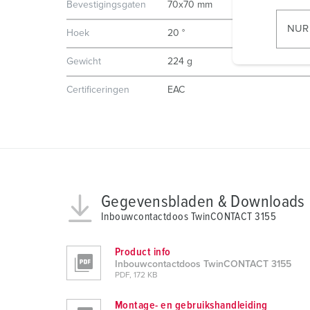
Bevestigingsgaten
70x70 mm
i
l
NUR
Hoek
20 °
l
i
Gewicht
224 g
g
Certificeringen
EAC
u
n
g
s
a
u
s
Gegevensbladen & Downloads
w
Inbouwcontactdoos TwinCONTACT 3155
a
h
Product info
l
Inbouwcontactdoos TwinCONTACT 3155
PDF, 172 KB
Montage- en gebruikshandleiding