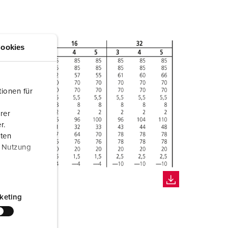
ookies
ionen für
rer
r.
aten
r Nutzung
keting