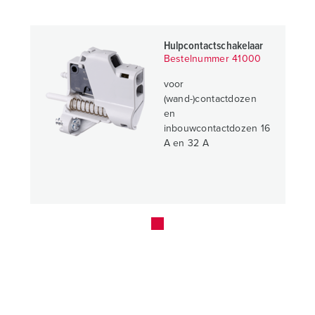
Hulpcontactschakelaar
Bestelnummer 41000
voor
(wand-)contactdozen
en
inbouwcontactdozen 16
A en 32 A