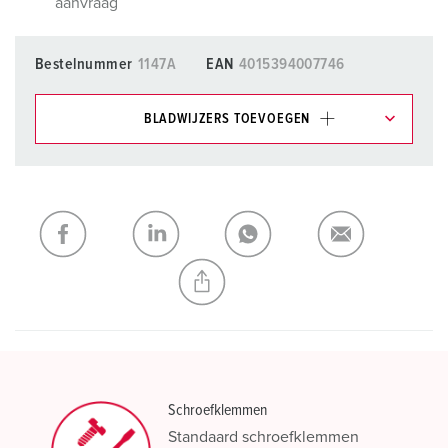
aanvraag
Bestelnummer
1147A
EAN
4015394007746
BLADWIJZERS TOEVOEGEN
Onze producten kunt u in het gedeelte
verlanglijstje/winkelmand in verschillende lijsten beheren.
Mijn lijst
(0)
TOEVOEGEN
NIEUW LIJST MAKEN
Schroefklemmen
Standaard schroefklemmen