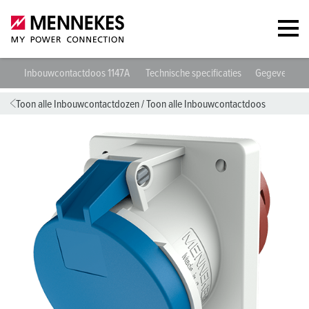
Inbouwcontactdoos 1147A
Technische specificaties
Gegevensbla
Toon alle Inbouwcontactdozen
/
Toon alle Inbouwcontactdoos