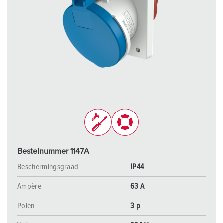
Bestelnummer 1147A
Beschermingsgraad
IP44
Ampère
63 A
Polen
3 p