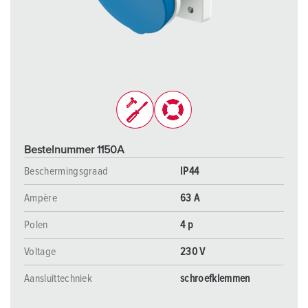
Bestelnummer 1150A
Beschermingsgraad
IP44
Ampère
63 A
Polen
4 p
Voltage
230 V
Aansluittechniek
schroefklemmen