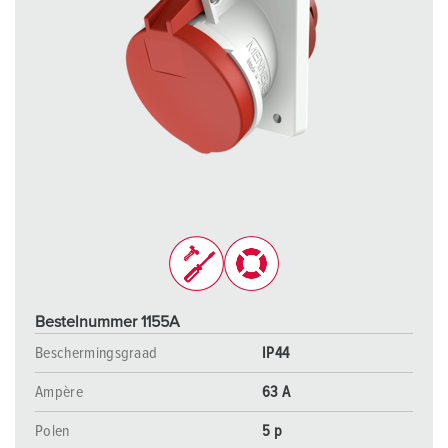
Bestelnummer 1155A
Beschermingsgraad
IP44
Ampère
63 A
Polen
5 p