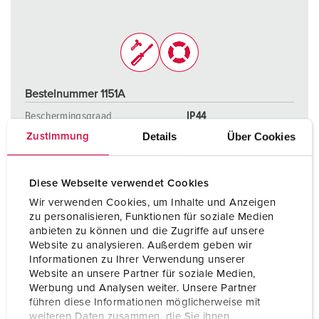
Bestelnummer 1151A
Beschermingsgraad
IP44
Details
Über Cookies
Zustimmung
Ampère
63 A
Polen
4 p
Diese Webseite verwendet Cookies
Voltage
400 V
Wir verwenden Cookies, um Inhalte und Anzeigen
zu personalisieren, Funktionen für soziale Medien
Aansluittechniek
schroefklemmen
anbieten zu können und die Zugriffe auf unsere
Website zu analysieren. Außerdem geben wir
Informationen zu Ihrer Verwendung unserer
Website an unsere Partner für soziale Medien,
NAAR HET PRODUCT
Werbung und Analysen weiter. Unsere Partner
führen diese Informationen möglicherweise mit
weiteren Daten zusammen, die Sie ihnen