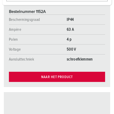
w
a
Bestelnummer 1152A
h
l
Beschermingsgraad
IP44
Ampère
63 A
Polen
4 p
Voltage
500 V
Aansluittechniek
schroefklemmen
NAAR HET PRODUCT