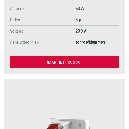
Ampère
63 A
Polen
5 p
Voltage
230 V
Aansluittechniek
schroefklemmen
NAAR HET PRODUCT