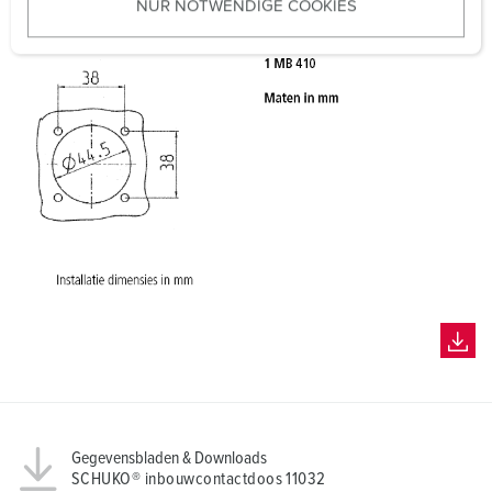
NUR NOTWENDIGE COOKIES
s
w
a
h
l
Gegevensbladen & Downloads
SCHUKO® inbouwcontactdoos 11032