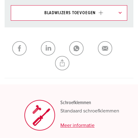
BLADWIJZERS TOEVOEGEN
Onze producten kunt u in het gedeelte
verlanglijstje/winkelmand in verschillende lijsten beheren.
Mijn lijst
(0)
TOEVOEGEN
NIEUW LIJST MAKEN
Schroefklemmen
Standaard schroefklemmen
Meer informatie