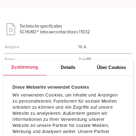
Technische specificaties
SCHUKO® inbouwcontactdoos 11032
Ampère
16 A
Polen
2 p+PE
Details
Über Cookies
Zustimmung
Voltage
230 V
Aansluittechniek
schroefklemmen
Diese Webseite verwendet Cookies
Wir verwenden Cookies, um Inhalte und Anzeigen
Contacten
standaard
zu personalisieren, Funktionen für soziale Medien
anbieten zu können und die Zugriffe auf unsere
Beschermingsgraad
IP54
Website zu analysieren. Außerdem geben wir
Informationen zu Ihrer Verwendung unserer
Kinderbeveiliging
Nee
Website an unsere Partner für soziale Medien,
Werbung und Analysen weiter. Unsere Partner
Behuizing materiaal
Kunststof