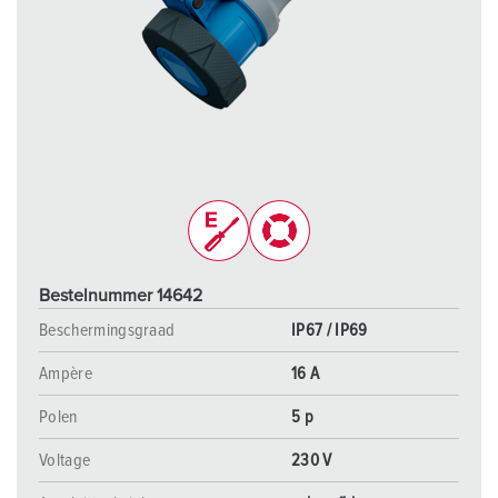
Bestelnummer 14642
Beschermingsgraad
IP67 / IP69
Ampère
16 A
Polen
5 p
Voltage
230 V