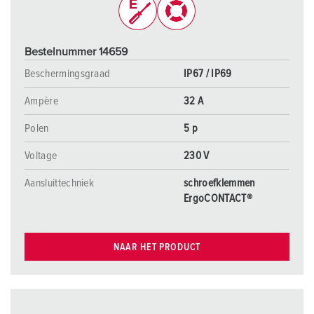
Bestelnummer 14659
Beschermingsgraad
IP67 / IP69
Ampère
32 A
Polen
5 p
Voltage
230 V
Aansluittechniek
schroefklemmen
ErgoCONTACT®
NAAR HET PRODUCT