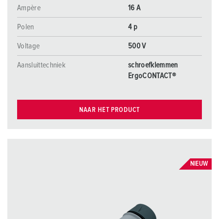
Ampère
16 A
Polen
4 p
Voltage
500 V
Aansluittechniek
schroefklemmen
ErgoCONTACT®
NAAR HET PRODUCT
NIEUW