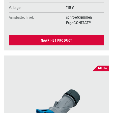
Voltage
110 V
Aansluittechniek
schroefklemmen
ErgoCONTACT®
NAAR HET PRODUCT
NIEUW