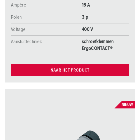
Ampère
16 A
Polen
3 p
Voltage
400 V
Aansluittechniek
schroefklemmen
ErgoCONTACT®
NAAR HET PRODUCT
NIEUW