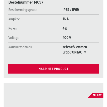
Bestelnummer 14637
Beschermingsgraad
IP67 / IP69
Ampère
16 A
Polen
4 p
Voltage
400 V
Aansluittechniek
schroefklemmen
ErgoCONTACT®
NAAR HET PRODUCT
NIEUW