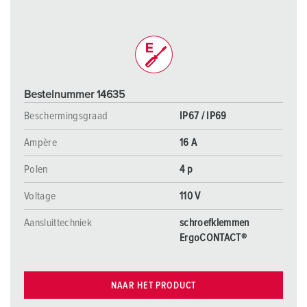
Bestelnummer 14635
Beschermingsgraad
IP67 / IP69
Ampère
16 A
Polen
4 p
Voltage
110 V
Aansluittechniek
schroefklemmen
ErgoCONTACT®
NAAR HET PRODUCT