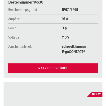
Bestelnummer 14630
Beschermingsgraad
IP67 / IP69
Ampère
16 A
Polen
3 p
Voltage
110 V
Aansluittechniek
schroefklemmen
ErgoCONTACT®
NAAR HET PRODUCT
NIEUW