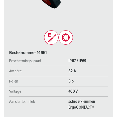
Bestelnummer 14651
Beschermingsgraad
IP67 / IP69
Ampère
32 A
Polen
3 p
Voltage
400 V
Aansluittechniek
schroefklemmen
ErgoCONTACT®