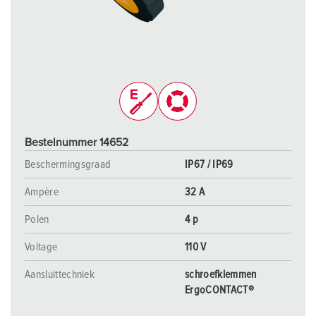
Bestelnummer 14652
Beschermingsgraad
IP67 / IP69
Ampère
32 A
Polen
4 p
Voltage
110 V
Aansluittechniek
schroefklemmen
ErgoCONTACT®