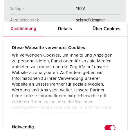
Voltage
110 V
Aansluittechniek
schroefklemmen
ErgoCONTACT®
Details
Über Cookies
Zustimmung
NAAR HET PRODUCT
Diese Webseite verwendet Cookies
Wir verwenden Cookies, um Inhalte und Anzeigen
zu personalisieren, Funktionen für soziale Medien
anbieten zu können und die Zugriffe auf unsere
Website zu analysieren. Außerdem geben wir
Informationen zu Ihrer Verwendung unserer
NIEUW
Website an unsere Partner für soziale Medien,
Werbung und Analysen weiter. Unsere Partner
führen diese Informationen möglicherweise mit
weiteren Daten zusammen, die Sie ihnen
bereitgestellt haben oder die sie im Rahmen Ihrer
Nutzung der Dienste gesammelt haben.
E
Datenschutzerklärung
Impressum
Notwendig
i