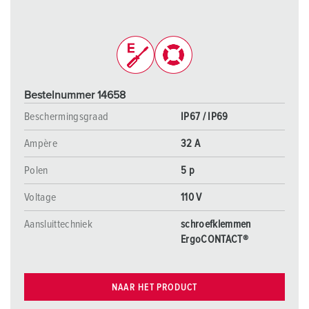
Bestelnummer 14658
Beschermingsgraad
IP67 / IP69
Ampère
32 A
Polen
5 p
Voltage
110 V
Aansluittechniek
schroefklemmen
ErgoCONTACT®
NAAR HET PRODUCT