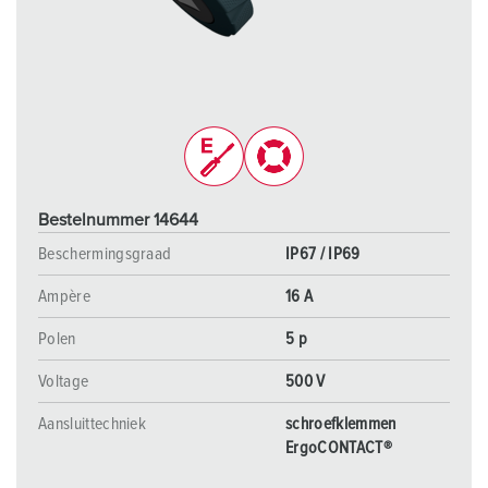
Bestelnummer 14644
Beschermingsgraad
IP67 / IP69
Ampère
16 A
Polen
5 p
Voltage
500 V
Aansluittechniek
schroefklemmen
ErgoCONTACT®