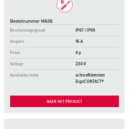
Bestelnummer 14636
Beschermingsgraad
IP67 / IP69
Ampère
16 A
Polen
4 p
Voltage
230 V
Aansluittechniek
schroefklemmen
ErgoCONTACT®
NAAR HET PRODUCT