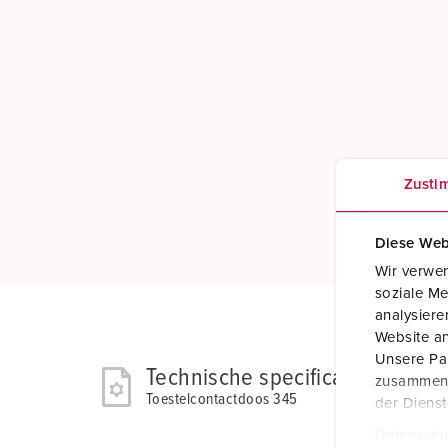
Zusti
Diese Web
Wir verwen
soziale Me
analysier
Website an
Unsere Par
Technische specificaties
zusammen, 
Toestelcontactdoos 345
der Diens
Datenschu