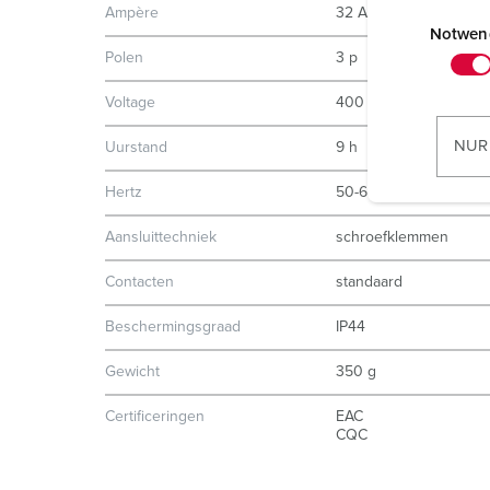
E
Ampère
32 A
i
Notwen
Polen
3 p
n
w
Voltage
400 V
i
l
NUR
Uurstand
9 h
l
i
Hertz
50-60 Hz
g
Aansluittechniek
schroefklemmen
u
n
Contacten
standaard
g
s
Beschermingsgraad
IP44
a
Gewicht
350 g
u
s
Certificeringen
EAC
w
CQC
a
h