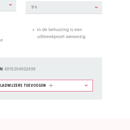
randweer en rampenhulpverlening
oor containers
ucten
ampings
in de behuizing is een
uitbreekpoort aanwezig
de
M volgens de norm voor defensiematerieel
venementtechniek
AN
4015394002499
LADWIJZERS TOEVOEGEN
et gedeelte verlanglijstje/winkelmand in
n.
TOEVOEGEN
NIEUW LIJST MAKEN