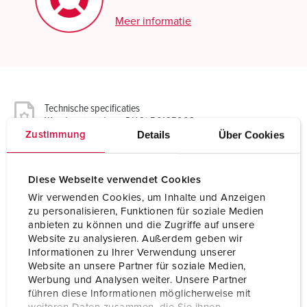
Meer informatie
Technische specificaties
Wandcontactdoos DUOi 5613506G
Details
Über Cookies
Zustimmung
Ampère
32 A
Diese Webseite verwendet Cookies
Polen
5 p
Wir verwenden Cookies, um Inhalte und Anzeigen
zu personalisieren, Funktionen für soziale Medien
Voltage
400 V
anbieten zu können und die Zugriffe auf unsere
Website zu analysieren. Außerdem geben wir
Uurstand
6 h
Informationen zu Ihrer Verwendung unserer
Website an unsere Partner für soziale Medien,
Hertz
50-60 Hz
Werbung und Analysen weiter. Unsere Partner
führen diese Informationen möglicherweise mit
Aansluittechniek
schroefklemmen