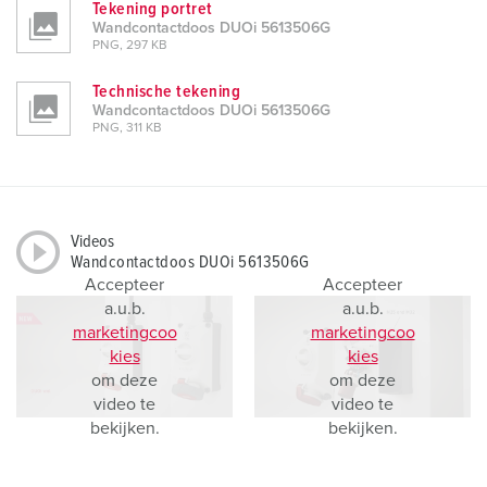
Tekening portret
Wandcontactdoos DUOi 5613506G
PNG, 297 KB
Technische tekening
Wandcontactdoos DUOi 5613506G
PNG, 311 KB
Videos
Wandcontactdoos DUOi 5613506G
Accepteer
Accepteer
a.u.b.
a.u.b.
marketingcoo
marketingcoo
kies
kies
om deze
om deze
video te
video te
bekijken.
bekijken.