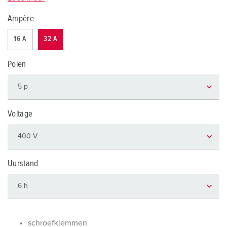
Ampère
16 A
32 A
Polen
Voltage
Uurstand
schroefklemmen