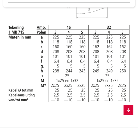
w
a
h
l