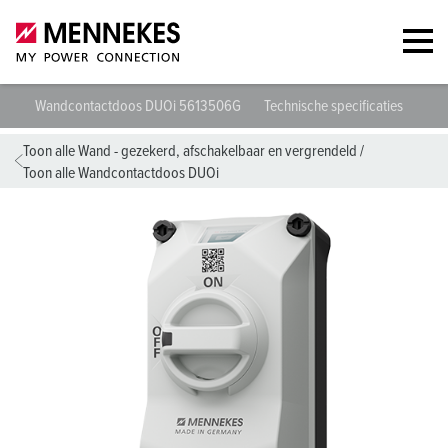
Wandcontactdoos DUOi 5613506G
Technische specificaties
Geg
Toon alle Wand - gezekerd, afschakelbaar en vergrendeld
/
Toon alle Wandcontactdoos DUOi