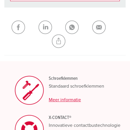
Onze producten kunt u in het gedeelte
verlanglijstje/winkelmand in verschillende lijsten beheren.
Mijn lijst
(0)
TOEVOEGEN
NIEUW LIJST MAKEN
Schroefklemmen
Standaard schroefklemmen
Meer informatie
X-CONTACT®
Innovatieve contactbustechnologie