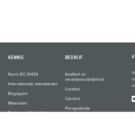
V
KENNIS
BEDRIJF
V
Norm IEC 61439
Kwaliteit en
o
verantwoordelijkheid
Internationale standaarden
o
Locaties
Begrippen
Carrière
Materialen
Persgedeelte
Trainingen & scholingen
Beurzen & data
Nieuwsbrief