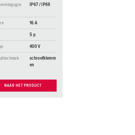
ermingsgra
IP67 / IP69
re
16 A
5 p
ge
400 V
uittechniek
schroefklemm
en
NAAR HET PRODUCT