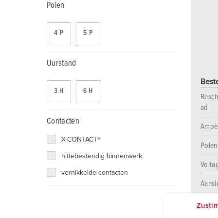
Contactdooscombinaties
Tunnels en stations
SCHUKO®
Locaties
Polen
X-CONTACT®
Industriële toepassingen
Veiligheidsspanning
4 P
5 P
Beurzen en evenementen
Uurstand
Werven en havens
Best
Mijnbouw
3 H
6 H
Besch
ad
Contacten
Ampè
X-CONTACT®
Polen
hittebestendig binnenwerk
Volta
vernikkelde contacten
Aansl
Zusti