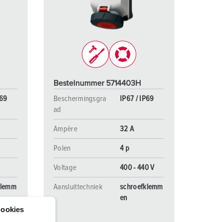
randweer en rampenhulpverlening
oor containers
ucten
ampings
M volgens de norm voor defensiematerieel
Bestelnummer 5714403H
venementtechniek
P69
Beschermingsgra
IP67 / IP69
ad
Ampère
32 A
Polen
4 p
Voltage
400 - 440 V
klemm
Aansluittechniek
schroefklemm
en
ookies