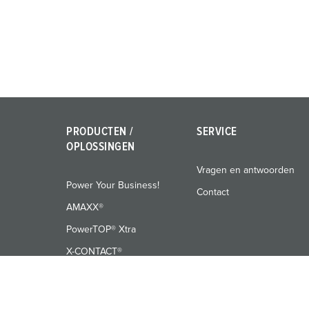
PRODUCTEN /
SERVICE
OPLOSSINGEN
Vragen en antwoorden
Power Your Business!
Contact
AMAXX®
PowerTOP® Xtra
X-CONTACT®