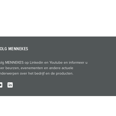
OLG MENNEKES
olg MENNEKES op Linkedin en Youtube en informeer u
ver beurzen, evenementen en andere actuele
nderwerpen over het bedrijf en de producten.