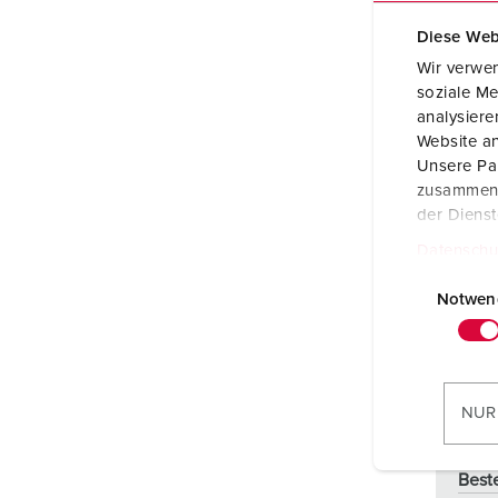
Diese Web
Wir verwen
soziale Me
analysier
Website an
Unsere Par
zusammen, 
der Diens
Datenschu
E
i
Notwen
n
w
i
l
NUR
l
i
Best
g