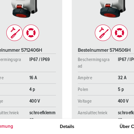
SCHUKO® en contactmateriaal met beschermingscontact
B
Data-/netwerktechniek
V
Producten met uitgebreide uitvoeringen en aanvullende prod
C
Overige producten en toebehoren
T
elnummer 5712406H
Bestelnummer 5714506H
E
ermingsgra
IP67 / IP69
Beschermingsgra
IP67 / I
ad
re
16 A
Ampère
32 A
4 p
Polen
5 p
ge
400 V
Voltage
400 V
uittechniek
schroefklemm
Aansluittechniek
schroef
en
en
Details
Über C
mmung