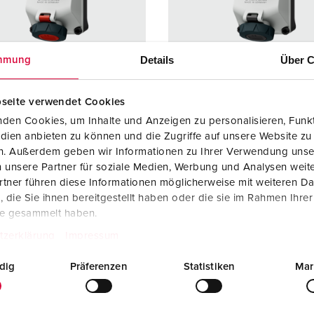
SCHUKO® en contactmateriaal met beschermingscontact
B
Data-/netwerktechniek
V
Details
Über C
mmung
Producten met uitgebreide uitvoeringen en aanvullende prod
C
Overige producten en toebehoren
T
seite verwendet Cookies
elnummer 5602406H
Bestelnummer 5602407H
den Cookies, um Inhalte und Anzeigen zu personalisieren, Funkt
E
dien anbieten zu können und die Zugriffe auf unsere Website zu
ermingsgra
IP67 / IP69
Beschermingsgra
IP67 / I
en. Außerdem geben wir Informationen zu Ihrer Verwendung unse
ad
 unsere Partner für soziale Medien, Werbung und Analysen weite
re
16 A
Ampère
16 A
tner führen diese Informationen möglicherweise mit weiteren D
die Sie ihnen bereitgestellt haben oder die sie im Rahmen Ihre
4 p
Polen
4 p
te gesammelt haben.
tzerklärung
Impressum
ge
400 V
Voltage
500 V
uittechniek
schroefklemm
Aansluittechniek
schroef
dig
Präferenzen
Statistiken
Mar
en
en
cten
X-CONTACT®
Contacten
X-CONT