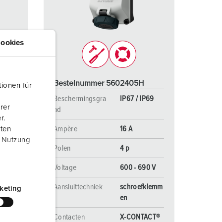
randweer en rampenhulpverlening
oor containers
ookies
ucten
ampings
M volgens de norm voor defensiematerieel
Bestelnummer 5602405H
ionen für
venementtechniek
P69
Beschermingsgra
IP67 / IP69
rer
ad
r.
Ampère
16 A
aten
r Nutzung
Polen
4 p
Voltage
600 - 690 V
klemm
Aansluittechniek
schroefklemm
keting
en
ACT®
Contacten
X-CONTACT®