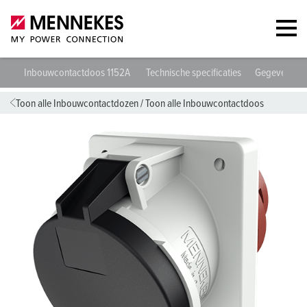
Inbouwcontactdoos 1152A
Technische specificaties
Gegevensbla
Toon alle Inbouwcontactdozen
/
Toon alle Inbouwcontactdoos