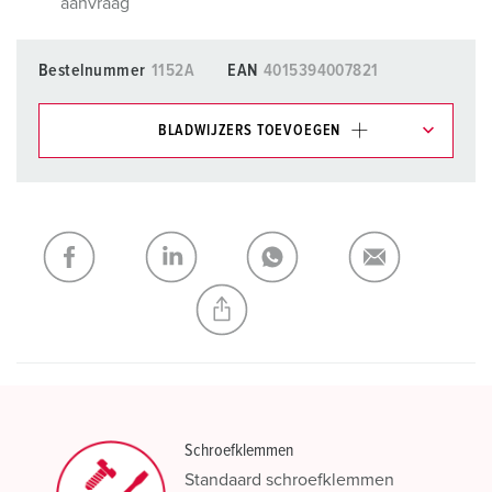
aanvraag
Bestelnummer
1152A
EAN
4015394007821
BLADWIJZERS TOEVOEGEN
Onze producten kunt u in het gedeelte
verlanglijstje/winkelmand in verschillende lijsten beheren.
Mijn lijst
(0)
TOEVOEGEN
NIEUW LIJST MAKEN
Schroefklemmen
Standaard schroefklemmen