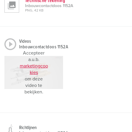
Technische tekening
Inbouwcontactdoos 1152A
PNG, 42 KB
Videos
Inbouwcontactdoos 1152A
Accepteer
a.u.b.
marketingcoo
kies
om deze
video te
bekijken.
Richtlijnen