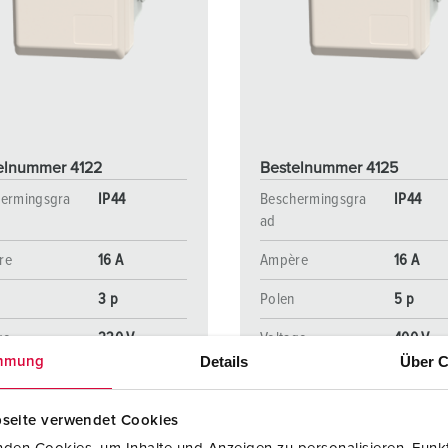
SCHUKO® en contactmateriaal met beschermingscontact
B
Data-/netwerktechniek
V
Producten met uitgebreide uitvoeringen en aanvullende prod
C
Overige producten en toebehoren
T
elnummer 4122
Bestelnummer 4125
E
ermingsgra
IP44
Beschermingsgra
IP44
ad
re
16 A
Ampère
16 A
3 p
Polen
5 p
ge
230 V
Voltage
400 V
Details
Über C
mmung
NAAR HET PRODUCT
NAAR HET PRODUCT
seite verwendet Cookies