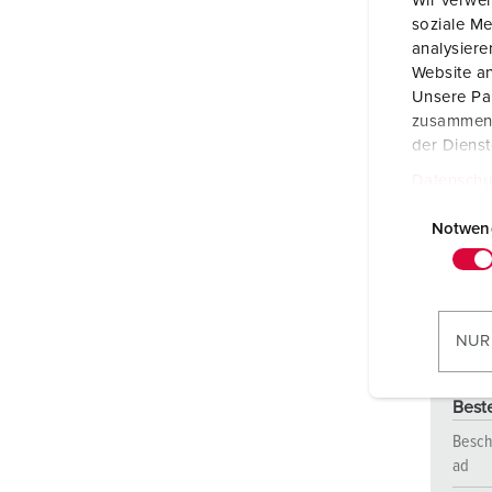
Wir verwen
soziale Me
analysier
Website an
Unsere Par
zusammen, 
der Diens
Datenschu
E
i
Notwen
n
w
i
l
NUR
l
i
Best
g
u
Besch
ad
n