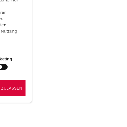
ionen für
rer
r.
aten
r Nutzung
keting
 ZULASSEN