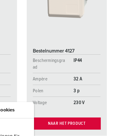
randweer en rampenhulpverlening
oor containers
ucten
ampings
M volgens de norm voor defensiematerieel
Bestelnummer 4127
venementtechniek
Beschermingsgra
IP44
ad
Ampère
32 A
Polen
3 p
Voltage
230 V
ookies
NAAR HET PRODUCT