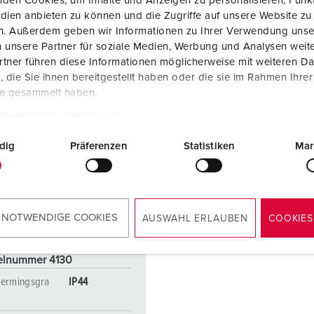
den Cookies, um Inhalte und Anzeigen zu personalisieren, Funkt
dien anbieten zu können und die Zugriffe auf unsere Website zu
en. Außerdem geben wir Informationen zu Ihrer Verwendung unse
 unsere Partner für soziale Medien, Werbung und Analysen weite
tner führen diese Informationen möglicherweise mit weiteren D
die Sie ihnen bereitgestellt haben oder die sie im Rahmen Ihre
te gesammelt haben.
tzerklärung
Impressum
dig
Präferenzen
Statistiken
Mar
 NOTWENDIGE COOKIES
AUSWAHL ERLAUBEN
COOKIES
elnummer 4130
ermingsgra
IP44