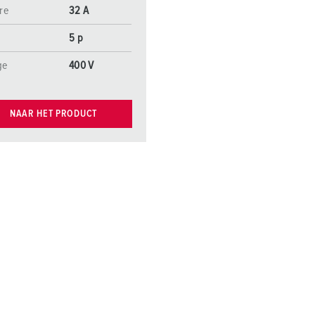
re
32 A
5 p
ge
400 V
NAAR HET PRODUCT