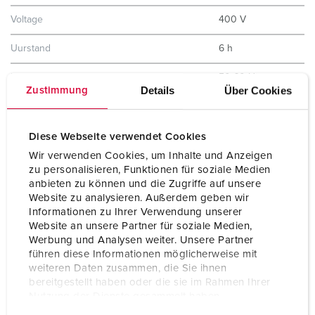
Voltage
400 V
Uurstand
6 h
Hertz
50-60 Hz
Details
Über Cookies
Zustimmung
Beschermingsgraad
IP44
Kinderbeveiliging
Nee
Diese Webseite verwendet Cookies
Wir verwenden Cookies, um Inhalte und Anzeigen
Gewicht
278 g
zu personalisieren, Funktionen für soziale Medien
anbieten zu können und die Zugriffe auf unsere
Certificeringen
EAC
Website zu analysieren. Außerdem geben wir
CQC
Informationen zu Ihrer Verwendung unserer
Website an unsere Partner für soziale Medien,
Werbung und Analysen weiter. Unsere Partner
führen diese Informationen möglicherweise mit
weiteren Daten zusammen, die Sie ihnen
bereitgestellt haben oder die sie im Rahmen Ihrer
Nutzung der Dienste gesammelt haben.