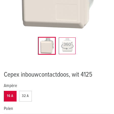
Cepex inbouwcontactdoos, wit 4125
Ampère
16 A
32 A
Polen