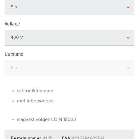
Voltage
Uurstand
schroefklemmen
met inbouwdoos
slagvast volgens DIN 18032
Bestelnummer
4125
EAN
4015394021704