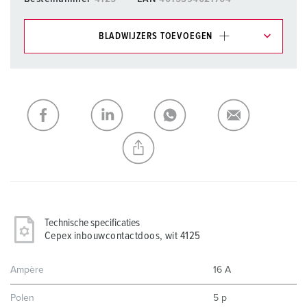
BLADWIJZERS TOEVOEGEN
Onze producten kunt u in het gedeelte
verlanglijstje/winkelmand in verschillende lijsten beheren.
Mijn lijst
(0)
TOEVOEGEN
NIEUW LIJST MAKEN
Technische specificaties
Cepex inbouwcontactdoos, wit 4125
Ampère
16 A
Polen
5 p