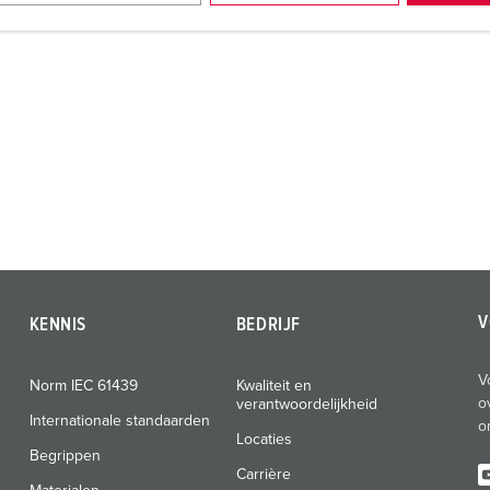
V
KENNIS
BEDRIJF
V
Norm IEC 61439
Kwaliteit en
o
verantwoordelijkheid
Internationale standaarden
o
Locaties
Begrippen
Carrière