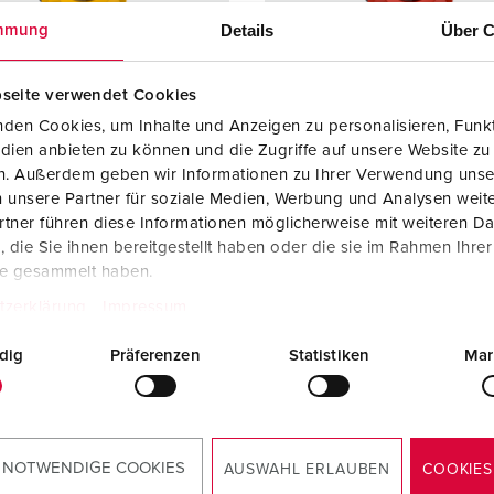
SCHUKO® en contactmateriaal met beschermingscontact
B
Details
Über C
mmung
Data-/netwerktechniek
V
seite verwendet Cookies
Producten met uitgebreide uitvoeringen en aanvullende prod
C
den Cookies, um Inhalte und Anzeigen zu personalisieren, Funkt
dien anbieten zu können und die Zugriffe auf unsere Website zu
Overige producten en toebehoren
T
en. Außerdem geben wir Informationen zu Ihrer Verwendung unse
elnummer 94551GE
Bestelnummer 94551RO
 unsere Partner für soziale Medien, Werbung und Analysen weite
E
zing
Kunststof
Behuizing
Kunststo
tner führen diese Informationen möglicherweise mit weiteren D
iaal
materiaal
die Sie ihnen bereitgestellt haben oder die sie im Rahmen Ihre
te gesammelt haben.
ermingsgra
IP44
Beschermingsgra
IP44
tzerklärung
Impressum
ad
KO®
4
SCHUKO®
4
dig
Präferenzen
Statistiken
Mar
NAAR HET PRODUCT
NAAR HET PRODUCT
 NOTWENDIGE COOKIES
AUSWAHL ERLAUBEN
COOKIES