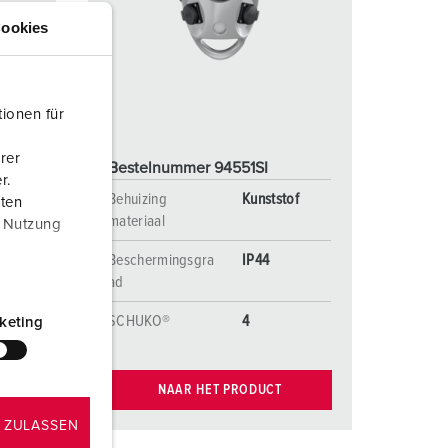
randweer en rampenhulpverlening
ookies
oor containers
ucten
ampings
ionen für
M volgens de norm voor defensiematerieel
rer
Bestelnummer 94551SI
r.
venementtechniek
f
Behuizing
Kunststof
aten
materiaal
r Nutzung
Beschermingsgra
IP44
ad
SCHUKO®
4
keting
NAAR HET PRODUCT
 ZULASSEN