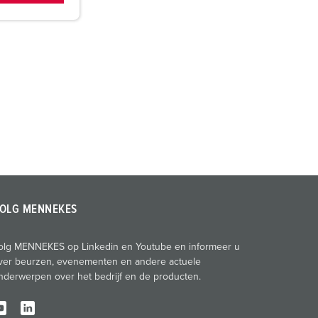
OLG MENNEKES
olg MENNEKES op Linkedin en Youtube en informeer u
ver beurzen, evenementen en andere actuele
nderwerpen over het bedrijf en de producten.