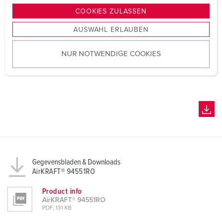
g
COOKIES ZULASSEN
s
AUSWAHL ERLAUBEN
a
u
NUR NOTWENDIGE COOKIES
s
w
a
h
l
Gegevensbladen & Downloads
AirKRAFT® 94551RO
Product info
AirKRAFT® 94551RO
PDF, 131 KB