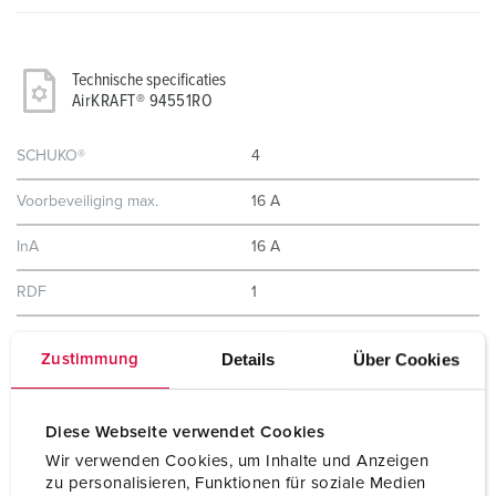
Technische specificaties
AirKRAFT® 94551RO
SCHUKO®
4
Voorbeveiliging max.
16 A
InA
16 A
RDF
1
Aansluiting / voedingskabel
voor 1 kabel tot 5 x 10 mm²
Details
Über Cookies
Zustimmung
Beschermingsgraad
IP44
Diese Webseite verwendet Cookies
Behuizing materiaal
Kunststof
Wir verwenden Cookies, um Inhalte und Anzeigen
zu personalisieren, Funktionen für soziale Medien