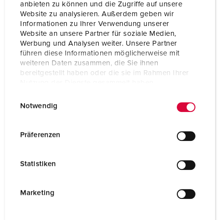
Gewicht
1800 g
anbieten zu können und die Zugriffe auf unsere
Website zu analysieren. Außerdem geben wir
Certificeringen
EAC
Informationen zu Ihrer Verwendung unserer
Website an unsere Partner für soziale Medien,
Combinatie uit voorraad
B
Werbung und Analysen weiter. Unsere Partner
führen diese Informationen möglicherweise mit
weiteren Daten zusammen, die Sie ihnen
bereitgestellt haben oder die sie im Rahmen Ihrer
Nutzung der Dienste gesammelt haben.
E
Datenschutzerklärung
Impressum
Notwendig
i
n
w
Präferenzen
i
l
Statistiken
l
i
g
Marketing
u
n