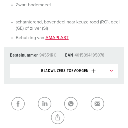
Zwart bodemdeel
scharnierend, bovendeel naar keuze rood (RO), geel
(GE) of zilver (SI)
Behuizing van
AMAPLAST
Bestelnummer
94551RO
EAN
4015394195078
BLADWIJZERS TOEVOEGEN
Onze producten kunt u in het gedeelte
verlanglijstje/winkelmand in verschillende lijsten beheren.
Mijn lijst
(0)
TOEVOEGEN
NIEUW LIJST MAKEN