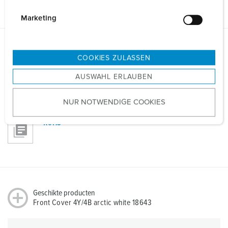
PDF, 840 KB
i
g
Marketing
u
n
Richtlijnen
g
COOKIES ZULASSEN
Front Cover 4Y/4B arctic white 18643
s
AUSWAHL ERLAUBEN
a
REACh
u
NUR NOTWENDIGE COOKIES
s
w
RoHS
a
h
l
Geschikte producten
Front Cover 4Y/4B arctic white 18643