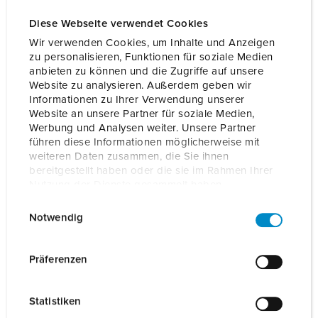
Bestelnummer
18643
EAN
4015394304609
Diese Webseite verwendet Cookies
Wir verwenden Cookies, um Inhalte und Anzeigen
zu personalisieren, Funktionen für soziale Medien
BLADWIJZERS TOEVOEGEN
anbieten zu können und die Zugriffe auf unsere
Website zu analysieren. Außerdem geben wir
Onze producten kunt u in het gedeelte
Informationen zu Ihrer Verwendung unserer
verlanglijstje/winkelmand in verschillende lijsten beheren.
Website an unsere Partner für soziale Medien,
Werbung und Analysen weiter. Unsere Partner
Mijn lijst
(0)
TOEVOEGEN
führen diese Informationen möglicherweise mit
weiteren Daten zusammen, die Sie ihnen
NIEUW LIJST MAKEN
bereitgestellt haben oder die sie im Rahmen Ihrer
Nutzung der Dienste gesammelt haben.
E
Datenschutzerklärung
Impressum
Notwendig
i
n
Gegevensbladen & Downloads
w
Präferenzen
Front Cover 4Y/4B arctic white 18643
i
l
Gebruiks- en installatiehandleiding
Statistiken
l
Front Cover 4Y/4B arctic white 18643