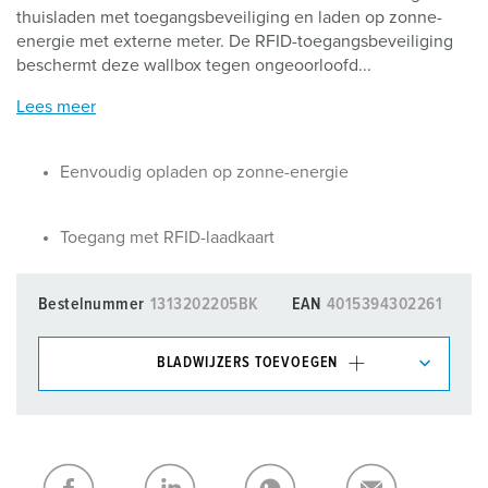
thuisladen met toegangsbeveiliging en laden op zonne-
energie met externe meter. De RFID-toegangsbeveiliging
beschermt deze wallbox tegen ongeoorloofd...
Lees meer
Eenvoudig opladen op zonne-energie
Toegang met RFID-laadkaart
Bestelnummer
1313202205BK
EAN
4015394302261
BLADWIJZERS TOEVOEGEN
Onze producten kunt u in het gedeelte
verlanglijstje/winkelmand in verschillende lijsten beheren.
Mijn lijst
(0)
TOEVOEGEN