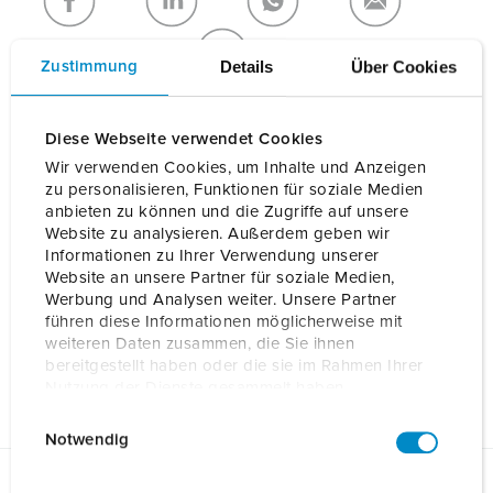
NIEUW LIJST MAKEN
Details
Über Cookies
Zustimmung
Diese Webseite verwendet Cookies
Wir verwenden Cookies, um Inhalte und Anzeigen
Details
zu personalisieren, Funktionen für soziale Medien
anbieten zu können und die Zugriffe auf unsere
Website zu analysieren. Außerdem geben wir
Algemene gegevens
Informationen zu Ihrer Verwendung unserer
Website an unsere Partner für soziale Medien,
Werbung und Analysen weiter. Unsere Partner
Elektrische gegevens
führen diese Informationen möglicherweise mit
weiteren Daten zusammen, die Sie ihnen
bereitgestellt haben oder die sie im Rahmen Ihrer
Mechanische gegevens
Nutzung der Dienste gesammelt haben.
E
Datenschutzerklärung
Impressum
Notwendig
i
n