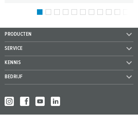
PRODUCTEN
SERVICE
KENNIS
BEDRIJF
© MENNEKES 2026
Alle rechten voorbehouden
Bedrijfsge
Gegevensbes
Algemene bedrijfs- en