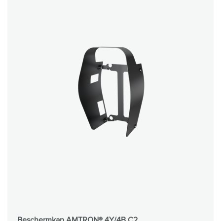
Beschermkap AMTRON® 4Y/4B C2