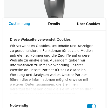
Details
Über Cookies
Zustimmung
Diese Webseite verwendet Cookies
Wir verwenden Cookies, um Inhalte und Anzeigen
zu personalisieren, Funktionen für soziale Medien
anbieten zu können und die Zugriffe auf unsere
Website zu analysieren. Außerdem geben wir
Front Cover 4Y/4B moon silver
Informationen zu Ihrer Verwendung unserer
Bestelnummer
18642
Website an unsere Partner für soziale Medien,
Werbung und Analysen weiter. Unsere Partner
führen diese Informationen möglicherweise mit
NAAR HET PRODUCT
weiteren Daten zusammen, die Sie ihnen
bereitgestellt haben oder die sie im Rahmen Ihrer
Nutzung der Dienste gesammelt haben.
E
Datenschutzerklärung
Impressum
Notwendig
i