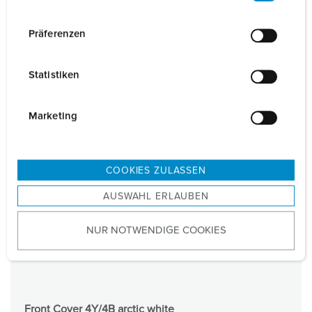
n
w
Präferenzen
i
l
Statistiken
l
i
g
Marketing
u
n
g
COOKIES ZULASSEN
s
AUSWAHL ERLAUBEN
a
u
NUR NOTWENDIGE COOKIES
s
w
a
h
l
Front Cover 4Y/4B arctic white