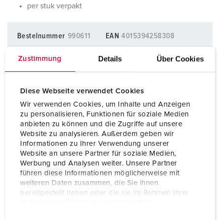
per stuk verpakt
Bestelnummer
990611
EAN
4015394258308
Details
Über Cookies
Zustimmung
BLADWIJZERS TOEVOEGEN
Onze producten kunt u in het gedeelte
Diese Webseite verwendet Cookies
verlanglijstje/winkelmand in verschillende lijsten beheren.
Wir verwenden Cookies, um Inhalte und Anzeigen
Mijn lijst
(0)
TOEVOEGEN
zu personalisieren, Funktionen für soziale Medien
anbieten zu können und die Zugriffe auf unsere
NIEUW LIJST MAKEN
Website zu analysieren. Außerdem geben wir
Informationen zu Ihrer Verwendung unserer
Website an unsere Partner für soziale Medien,
Werbung und Analysen weiter. Unsere Partner
führen diese Informationen möglicherweise mit
weiteren Daten zusammen, die Sie ihnen
bereitgestellt haben oder die sie im Rahmen Ihrer
Gegevensbladen & Downloads
Nutzung der Dienste gesammelt haben.
Wartel 990611
E
Datenschutzerklärung
Impressum