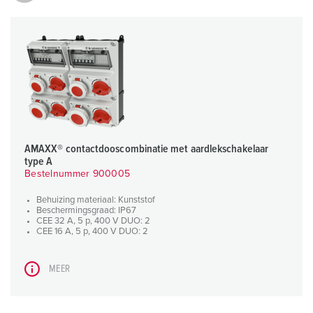
l
AMAXX® contactdooscombinatie met aardlekschakelaar
type A
Bestelnummer 900005
Behuizing materiaal: Kunststof
Beschermingsgraad: IP67
CEE 32 A, 5 p, 400 V DUO: 2
CEE 16 A, 5 p, 400 V DUO: 2
MEER