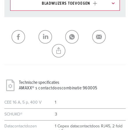
BLADWIJZERS TOEVOEGEN
Onze producten kunt u in het gedeelte
verlanglijstje/winkelmand in verschillende lijsten beheren.
Mijn lijst
(0)
TOEVOEGEN
NIEUW LIJST MAKEN
Technische specificaties
AMAXX® s contactdooscombinatie 960005
CEE 16 A, 5 p, 400 V
1
SCHUKO®
3
Datacontactdozen
1 Cepex datacontactdoos RJ45, 2 fold