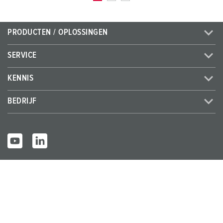
PRODUCTEN / OPLOSSINGEN
SERVICE
KENNIS
BEDRIJF
© MENNEKES 2026
Alle rechten voorbehouden
Bedrijfsge
Gegevensbes
Algemene bedrijfs- en
gevens
cherming
leveringsvoorwaarden