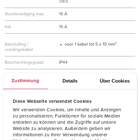
cat.6
Voorbeveiliging max.
16 A
InA
16 A
Aansluiting /
voor 1 kabel tot 5 x 10 mm²
voedingskabel
Beschermingsgraad
IP44
Behuizing materiaal
Kunststof
Details
Über Cookies
Zustimmung
Gewicht
2190 g
Hoogte
650 mm
Diese Webseite verwendet Cookies
Wir verwenden Cookies, um Inhalte und Anzeigen
Breedte
112,5 mm
zu personalisieren, Funktionen für soziale Medien
anbieten zu können und die Zugriffe auf unsere
Combinatie uit voorraad
B
Website zu analysieren. Außerdem geben wir
Informationen zu Ihrer Verwendung unserer