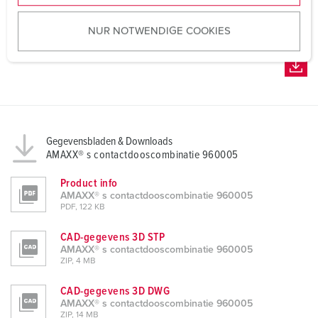
u
NUR NOTWENDIGE COOKIES
s
w
a
h
l
Gegevensbladen & Downloads
AMAXX® s contactdooscombinatie 960005
Product info
AMAXX® s contactdooscombinatie 960005
PDF, 122 KB
CAD-gegevens 3D STP
AMAXX® s contactdooscombinatie 960005
ZIP, 4 MB
CAD-gegevens 3D DWG
AMAXX® s contactdooscombinatie 960005
ZIP, 14 MB