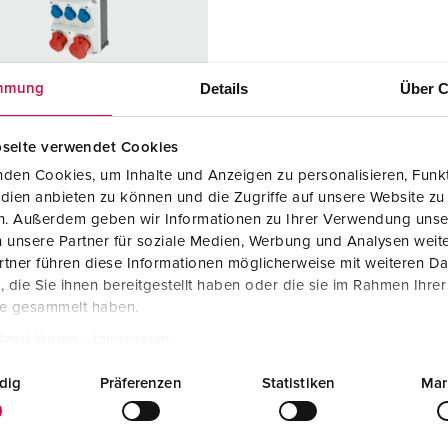
SCHUKO® en contactmateriaal met beschermingscontact
B
Data-/netwerktechniek
V
Details
Über C
mmung
Producten met uitgebreide uitvoeringen en aanvullende prod
C
Overige producten en toebehoren
T
seite verwendet Cookies
elnummer 950004
den Cookies, um Inhalte und Anzeigen zu personalisieren, Funkt
E
dien anbieten zu können und die Zugriffe auf unsere Website zu
zing
Kunststof
en. Außerdem geben wir Informationen zu Ihrer Verwendung unse
iaal
 unsere Partner für soziale Medien, Werbung und Analysen weite
ermingsgra
IP44
tner führen diese Informationen möglicherweise mit weiteren D
die Sie ihnen bereitgestellt haben oder die sie im Rahmen Ihre
te gesammelt haben.
6 A, 5 p, 400
1
tzerklärung
Impressum
2 A, 5 p,
1
dig
Präferenzen
Statistiken
Mar
KO®
6