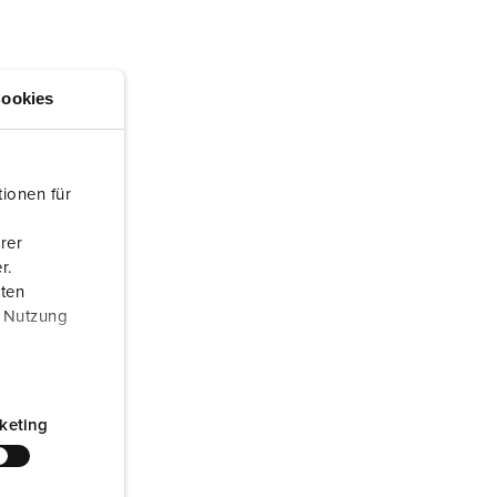
randweer en rampenhulpverlening
oor containers
ookies
ucten
ampings
M volgens de norm voor defensiematerieel
ionen für
venementtechniek
rer
r.
aten
r Nutzung
keting