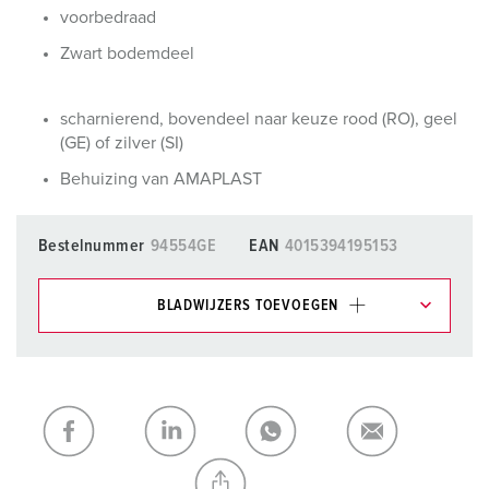
voorbedraad
Zwart bodemdeel
scharnierend, bovendeel naar keuze rood (RO), geel
(GE) of zilver (SI)
Behuizing van AMAPLAST
Bestelnummer
94554GE
EAN
4015394195153
BLADWIJZERS TOEVOEGEN
Onze producten kunt u in het gedeelte
verlanglijstje/winkelmand in verschillende lijsten beheren.
Mijn lijst
(0)
TOEVOEGEN
NIEUW LIJST MAKEN