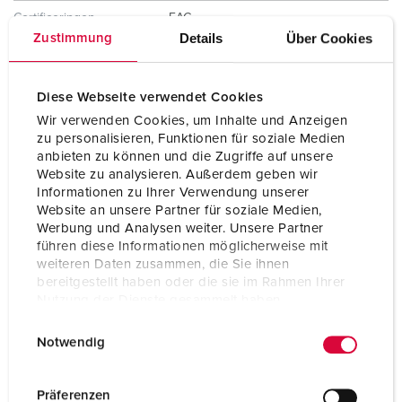
Certificeringen
EAC
Details
Über Cookies
Zustimmung
Combinatie uit voorraad
D
Diese Webseite verwendet Cookies
Wir verwenden Cookies, um Inhalte und Anzeigen
zu personalisieren, Funktionen für soziale Medien
anbieten zu können und die Zugriffe auf unsere
Website zu analysieren. Außerdem geben wir
Informationen zu Ihrer Verwendung unserer
Website an unsere Partner für soziale Medien,
Werbung und Analysen weiter. Unsere Partner
führen diese Informationen möglicherweise mit
weiteren Daten zusammen, die Sie ihnen
bereitgestellt haben oder die sie im Rahmen Ihrer
Nutzung der Dienste gesammelt haben.
E
Datenschutzerklärung
Impressum
Notwendig
i
n
w
Präferenzen