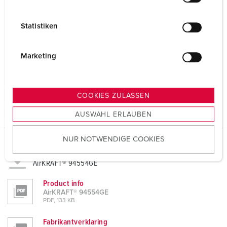
i
l
Statistiken
l
i
g
Marketing
u
n
g
COOKIES ZULASSEN
s
AUSWAHL ERLAUBEN
a
u
NUR NOTWENDIGE COOKIES
s
w
Gegevensbladen & Downloads
AirKRAFT® 94554GE
a
h
Product info
l
AirKRAFT® 94554GE
PDF, 133 KB
Fabrikantverklaring