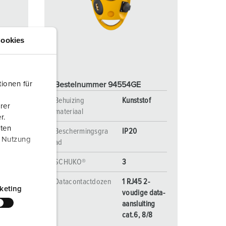
randweer en rampenhulpverlening
oor containers
ookies
ucten
ampings
M volgens de norm voor defensiematerieel
ionen für
Bestelnummer 94554GE
venementtechniek
f
Behuizing
Kunststof
rer
materiaal
r.
aten
Beschermingsgra
IP20
r Nutzung
ad
SCHUKO®
3
-
Datacontactdozen
1 RJ45 2-
keting
data-
voudige data-
ng
aansluiting
/8
cat.6, 8/8