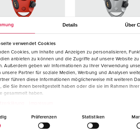
SCHUKO® en contactmateriaal met beschermingscontact
B
Data-/netwerktechniek
V
Details
Über C
mmung
Producten met uitgebreide uitvoeringen en aanvullende prod
C
seite verwendet Cookies
Overige producten en toebehoren
T
den Cookies, um Inhalte und Anzeigen zu personalisieren, Funkt
elnummer 94554RO
Bestelnummer 94554SI
E
dien anbieten zu können und die Zugriffe auf unsere Website zu
zing
Kunststof
Behuizing
Kunststo
en. Außerdem geben wir Informationen zu Ihrer Verwendung unse
iaal
materiaal
 unsere Partner für soziale Medien, Werbung und Analysen weite
tner führen diese Informationen möglicherweise mit weiteren D
ermingsgra
IP20
Beschermingsgra
IP20
die Sie ihnen bereitgestellt haben oder die sie im Rahmen Ihre
ad
te gesammelt haben.
KO®
3
SCHUKO®
3
tzerklärung
Impressum
ontactdozen
1 RJ45 2-
Datacontactdozen
1 RJ45 2
dig
Präferenzen
Statistiken
Mar
voudige data-
voudige 
aansluiting
aansluiti
cat.6, 8/8
cat.6, 8