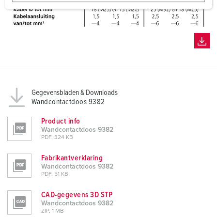
w
a
h
l
Gegevensbladen & Downloads
Wandcontactdoos 9382
Product info
Wandcontactdoos 9382
PDF, 324 KB
Fabrikantverklaring
Wandcontactdoos 9382
PDF, 51 KB
CAD-gegevens 3D STP
Wandcontactdoos 9382
ZIP, 1 MB