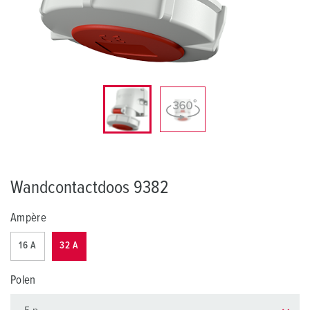
Wandcontactdoos 9382
Ampère
16 A
32 A
Polen