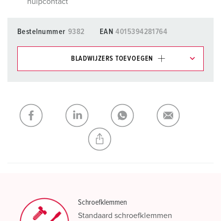
hulpcontact
Bestelnummer
9382
EAN
4015394281764
BLADWIJZERS TOEVOEGEN
Onze producten kunt u in het gedeelte
verlanglijstje/winkelmand in verschillende lijsten beheren.
Mijn lijst
(0)
TOEVOEGEN
NIEUW LIJST MAKEN
Schroefklemmen
Standaard schroefklemmen