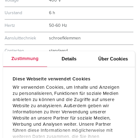
Voltage
400 V
Uurstand
6 h
Hertz
50-60 Hz
Aansluittechniek
schroefklemmen
Contacten
standaard
Details
Über Cookies
Zustimmung
Beschermingsgraad
IP67
Behuizing materiaal
Kunststof, hoge resistentie tegen
Diese Webseite verwendet Cookies
chemicaliën / AMELAN
Wir verwenden Cookies, um Inhalte und Anzeigen
zu personalisieren, Funktionen für soziale Medien
Gewicht
566 g
anbieten zu können und die Zugriffe auf unsere
Website zu analysieren. Außerdem geben wir
Certificeringen
VDE
Informationen zu Ihrer Verwendung unserer
EAC
CQC
Website an unsere Partner für soziale Medien,
CB Zertifikat
Werbung und Analysen weiter. Unsere Partner
führen diese Informationen möglicherweise mit
weiteren Daten zusammen, die Sie ihnen