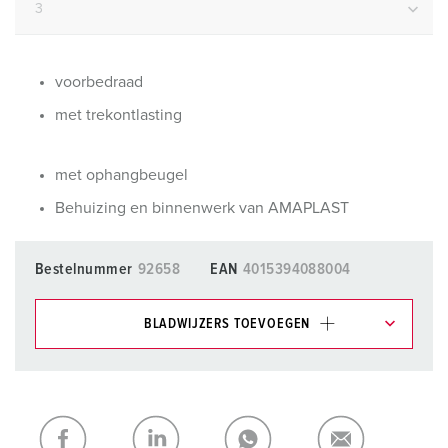
voorbedraad
met trekontlasting
met ophangbeugel
Behuizing en binnenwerk van AMAPLAST
Bestelnummer
92658
EAN
4015394088004
BLADWIJZERS TOEVOEGEN
Onze producten kunt u in het gedeelte
verlanglijstje/winkelmand in verschillende lijsten beheren.
Mijn lijst
(0)
TOEVOEGEN