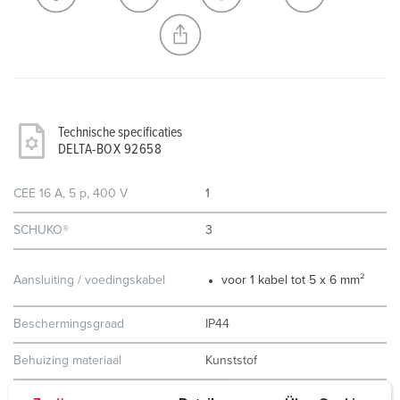
NIEUW LIJST MAKEN
Technische specificaties
DELTA-BOX 92658
CEE 16 A, 5 p, 400 V
1
SCHUKO®
3
Aansluiting / voedingskabel
voor 1 kabel tot 5 x 6 mm²
Beschermingsgraad
IP44
Behuizing materiaal
Kunststof
Gewicht
880 g