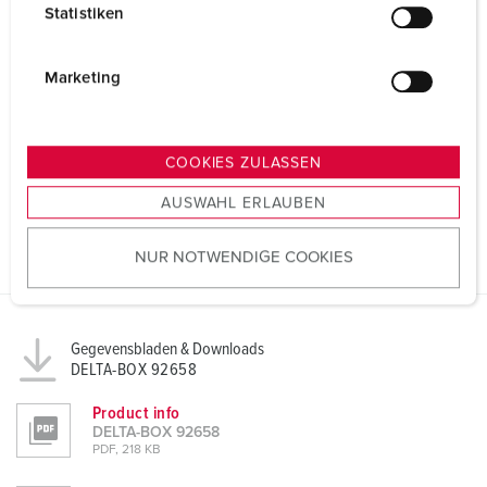
Statistiken
l
i
g
Marketing
u
n
g
COOKIES ZULASSEN
s
AUSWAHL ERLAUBEN
a
u
NUR NOTWENDIGE COOKIES
s
w
a
h
Gegevensbladen & Downloads
l
DELTA-BOX 92658
Product info
DELTA-BOX 92658
PDF, 218 KB