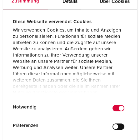
Details
Über Cookies
Zustimmung
Certificeringen
EAC
Diese Webseite verwendet Cookies
Combinatie uit voorraad
A
Wir verwenden Cookies, um Inhalte und Anzeigen
zu personalisieren, Funktionen für soziale Medien
anbieten zu können und die Zugriffe auf unsere
Website zu analysieren. Außerdem geben wir
Informationen zu Ihrer Verwendung unserer
Website an unsere Partner für soziale Medien,
Werbung und Analysen weiter. Unsere Partner
führen diese Informationen möglicherweise mit
weiteren Daten zusammen, die Sie ihnen
bereitgestellt haben oder die sie im Rahmen Ihrer
Nutzung der Dienste gesammelt haben.
E
Datenschutzerklärung
Impressum
Notwendig
i
n
w
Präferenzen
i
l