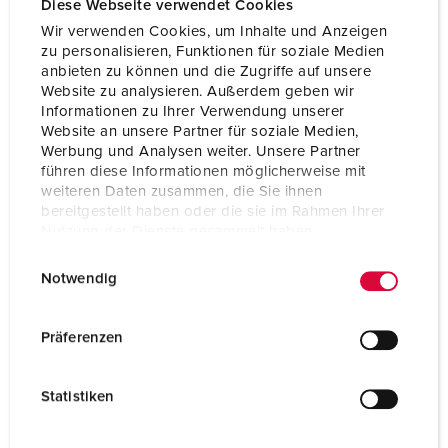
Diese Webseite verwendet Cookies
Wir verwenden Cookies, um Inhalte und Anzeigen
zu personalisieren, Funktionen für soziale Medien
anbieten zu können und die Zugriffe auf unsere
Website zu analysieren. Außerdem geben wir
Informationen zu Ihrer Verwendung unserer
Website an unsere Partner für soziale Medien,
Werbung und Analysen weiter. Unsere Partner
führen diese Informationen möglicherweise mit
weiteren Daten zusammen, die Sie ihnen
bereitgestellt haben oder die sie im Rahmen Ihrer
Nutzung der Dienste gesammelt haben.
E
Datenschutzerklärung
Impressum
Notwendig
i
Bestelnummer 92658
n
w
Behuizing materiaal
Kunststof
Präferenzen
i
Beschermingsgraad
IP44
l
Statistiken
l
CEE 16 A, 5 p, 400 V
1
i