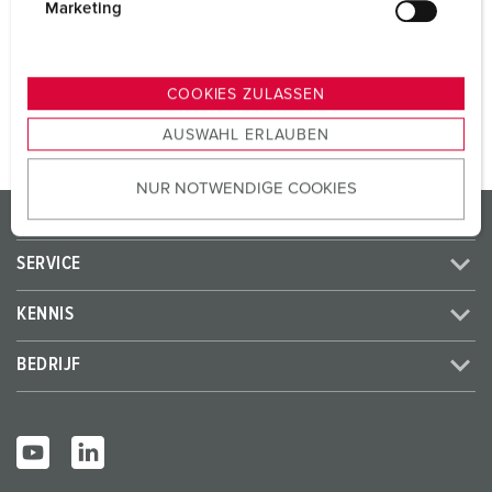
SCHUKO®
3
g
Marketing
u
n
NAAR HET PRODUCT
g
COOKIES ZULASSEN
s
AUSWAHL ERLAUBEN
a
u
NUR NOTWENDIGE COOKIES
s
PRODUCTEN / OPLOSSINGEN
w
a
SERVICE
h
l
KENNIS
BEDRIJF