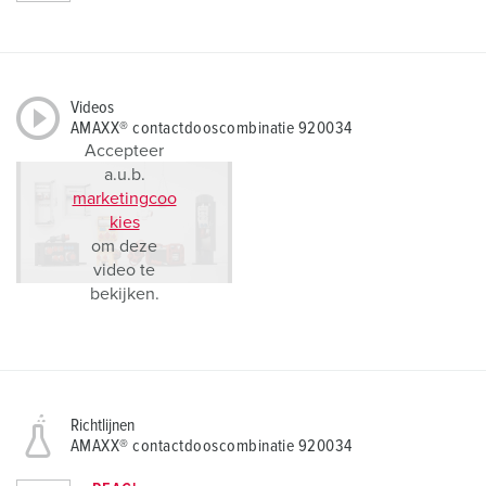
Videos
AMAXX® contactdooscombinatie 920034
Accepteer
a.u.b.
marketingcoo
kies
om deze
video te
bekijken.
Richtlijnen
AMAXX® contactdooscombinatie 920034