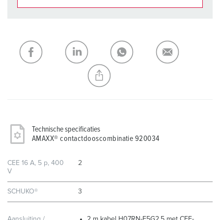
Onze producten kunt u in het gedeelte
verlanglijstje/winkelmand in verschillende lijsten beheren.
Mijn lijst
(0)
TOEVOEGEN
NIEUW LIJST MAKEN
Technische specificaties
AMAXX® contactdooscombinatie 920034
CEE 16 A, 5 p, 400
2
V
SCHUKO®
3
Aansluiting /
2 m kabel H07RN-F5G2.5 met CEE-