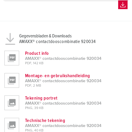
a
h
l
Gegevensbladen & Downloads
AMAXX® contactdooscombinatie 920034
Product info
AMAXX® contactdooscombinatie 920034
PDF, 142 KB
Montage- en gebruikshandleiding
AMAXX® contactdooscombinatie 920034
PDF, 2 MB
Tekening portret
AMAXX® contactdooscombinatie 920034
PNG, 39 KB
Technische tekening
AMAXX® contactdooscombinatie 920034
PNG, 40 KB