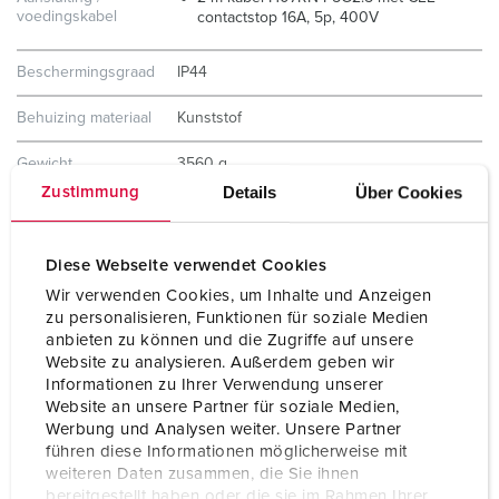
voedingskabel
contactstop 16A, 5p, 400V
Beschermingsgraad
IP44
Behuizing materiaal
Kunststof
Gewicht
3560 g
Details
Über Cookies
Zustimmung
Hoogte
260 mm
Breedte
225 mm
Diese Webseite verwendet Cookies
Wir verwenden Cookies, um Inhalte und Anzeigen
Certificeringen
EAC
zu personalisieren, Funktionen für soziale Medien
anbieten zu können und die Zugriffe auf unsere
Combinatie uit
D
Website zu analysieren. Außerdem geben wir
voorraad
Informationen zu Ihrer Verwendung unserer
Website an unsere Partner für soziale Medien,
Werbung und Analysen weiter. Unsere Partner
führen diese Informationen möglicherweise mit
weiteren Daten zusammen, die Sie ihnen
bereitgestellt haben oder die sie im Rahmen Ihrer