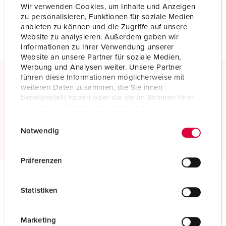
Wir verwenden Cookies, um Inhalte und Anzeigen
NIEUW LIJST MAKEN
zu personalisieren, Funktionen für soziale Medien
anbieten zu können und die Zugriffe auf unsere
Website zu analysieren. Außerdem geben wir
Informationen zu Ihrer Verwendung unserer
Website an unsere Partner für soziale Medien,
Werbung und Analysen weiter. Unsere Partner
führen diese Informationen möglicherweise mit
weiteren Daten zusammen, die Sie ihnen
Schroefklemmen
bereitgestellt haben oder die sie im Rahmen Ihrer
Standaard schroefklemmen
Nutzung der Dienste gesammelt haben.
E
Datenschutzerklärung
Impressum
Meer informatie
Notwendig
i
n
w
Präferenzen
i
l
Technische specificaties
Statistiken
l
Wandcontactdoos 75329
i
g
Marketing
Ampère
250 A