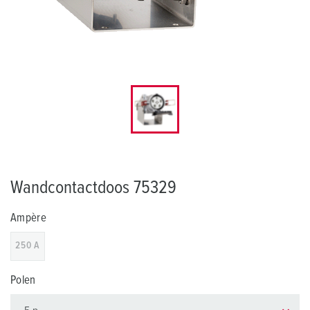
Wandcontactdoos 75329
Ampère
250 A
Polen