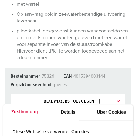
met wartel
Op aanvraag ook in zeewaterbestendige uitvoering
leverbaar
pilootkabel: desgewenst kunnen wandcontactdozen
en contactstoppen worden geleverd met een wartel
voor separate invoer van de stuurstroomkabel.
Hiervoor dient „PK“ te worden toegevoegd aan het
artikelnummer
Bestelnummer
75329
EAN
4015394003144
Verpakkingseenheid
pieces
BLADWIJZERS TOEVOEGEN
Details
Über Cookies
Zustimmung
Onze producten kunt u in het gedeelte
verlanglijstje/winkelmand in verschillende lijsten beheren.
Mijn lijst
(0)
TOEVOEGEN
Diese Webseite verwendet Cookies