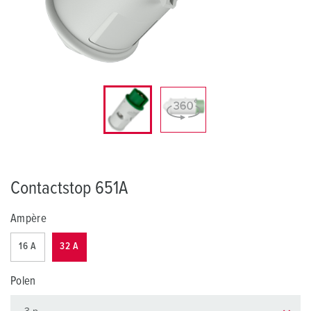
Contactstop 651A
Ampère
16 A
32 A
Polen