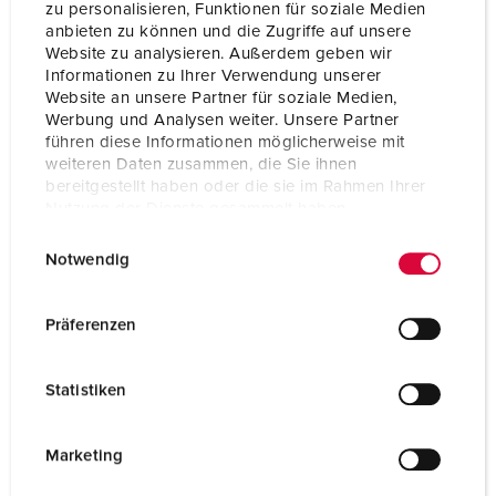
zu personalisieren, Funktionen für soziale Medien
anbieten zu können und die Zugriffe auf unsere
Technische specificaties
Website zu analysieren. Außerdem geben wir
Contactstop 651A
Informationen zu Ihrer Verwendung unserer
Website an unsere Partner für soziale Medien,
Werbung und Analysen weiter. Unsere Partner
Ampère
32 A
führen diese Informationen möglicherweise mit
weiteren Daten zusammen, die Sie ihnen
Polen
3 p
bereitgestellt haben oder die sie im Rahmen Ihrer
Nutzung der Dienste gesammelt haben.
Voltage
20-25, 40-50 V
E
Datenschutzerklärung
Impressum
Uurstand
4 h
Notwendig
i
n
Hertz
100-200 Hz
w
Präferenzen
i
Aansluittechniek
schroefklemmen
l
Statistiken
Contacten
standaard
l
i
Beschermingsgraad
IP44
g
Marketing
u
Gewicht
155 g