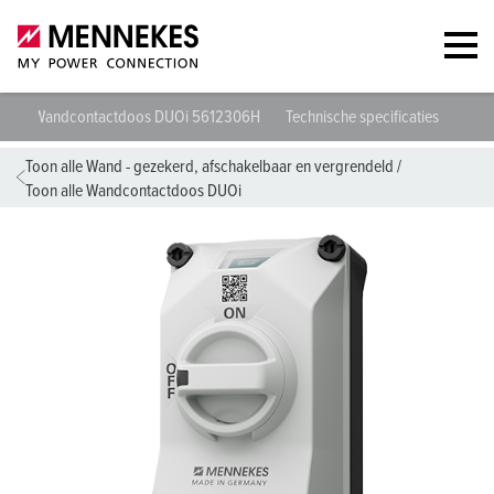
Wandcontactdoos DUOi 5612306H
Technische specificaties
Geg
Toon alle Wand - gezekerd, afschakelbaar en vergrendeld
/
Toon alle Wandcontactdoos DUOi