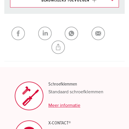
BLADWIJZERS TOEVOEGEN
Onze producten kunt u in het gedeelte
verlanglijstje/winkelmand in verschillende lijsten beheren.
Mijn lijst
(0)
TOEVOEGEN
NIEUW LIJST MAKEN
Schroefklemmen
Standaard schroefklemmen
Meer informatie
X-CONTACT®