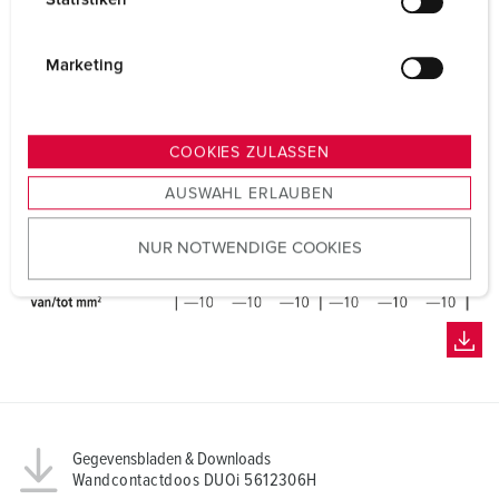
l
i
g
Marketing
u
n
g
COOKIES ZULASSEN
s
AUSWAHL ERLAUBEN
a
u
NUR NOTWENDIGE COOKIES
s
w
a
h
l
Gegevensbladen & Downloads
Wandcontactdoos DUOi 5612306H