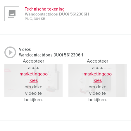
Technische tekening
Wandcontactdoos DUOi 5612306H
PNG, 384 KB
Videos
Wandcontactdoos DUOi 5612306H
Accepteer
Accepteer
a.u.b.
a.u.b.
marketingcoo
marketingcoo
kies
kies
om deze
om deze
video te
video te
bekijken.
bekijken.