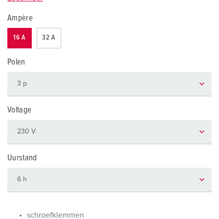
Ampère
16 A
32 A
Polen
Voltage
Uurstand
schroefklemmen