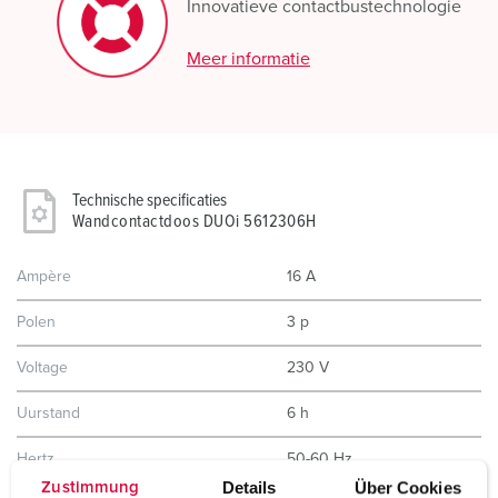
Innovatieve contactbustechnologie
Meer informatie
Technische specificaties
Wandcontactdoos DUOi 5612306H
Ampère
16 A
Polen
3 p
Voltage
230 V
Uurstand
6 h
Hertz
50-60 Hz
Details
Über Cookies
Zustimmung