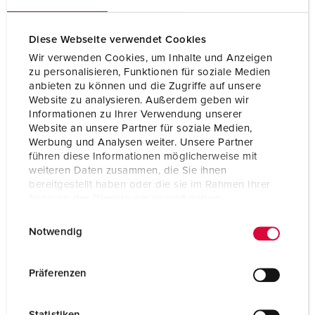
Aansluittechniek
schroefklemmen
Contacten
X-CONTACT®
Diese Webseite verwendet Cookies
Wir verwenden Cookies, um Inhalte und Anzeigen
Beschermingsgraad
IP67 / IP69
zu personalisieren, Funktionen für soziale Medien
anbieten zu können und die Zugriffe auf unsere
Behuizing materiaal
Kunststof
Website zu analysieren. Außerdem geben wir
Informationen zu Ihrer Verwendung unserer
Gewicht
1230 g
Website an unsere Partner für soziale Medien,
Werbung und Analysen weiter. Unsere Partner
führen diese Informationen möglicherweise mit
weiteren Daten zusammen, die Sie ihnen
bereitgestellt haben oder die sie im Rahmen Ihrer
Nutzung der Dienste gesammelt haben.
E
Datenschutzerklärung
Impressum
Notwendig
i
n
w
Präferenzen
i
l
Statistiken