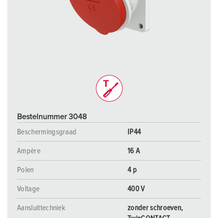
Bestelnummer 3048
Beschermingsgraad
IP44
Ampère
16 A
Polen
4 p
Voltage
400 V
Aansluittechniek
zonder schroeven,