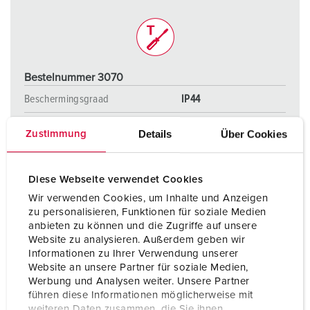
Bestelnummer 3070
Beschermingsgraad
IP44
Ampère
16 A
Details
Über Cookies
Zustimmung
Polen
5 p
Voltage
400 V
Diese Webseite verwendet Cookies
Wir verwenden Cookies, um Inhalte und Anzeigen
Aansluittechniek
zonder schroeven,
zu personalisieren, Funktionen für soziale Medien
TwinCONTACT
anbieten zu können und die Zugriffe auf unsere
Website zu analysieren. Außerdem geben wir
Informationen zu Ihrer Verwendung unserer
Website an unsere Partner für soziale Medien,
NAAR HET PRODUCT
Werbung und Analysen weiter. Unsere Partner
führen diese Informationen möglicherweise mit
weiteren Daten zusammen, die Sie ihnen