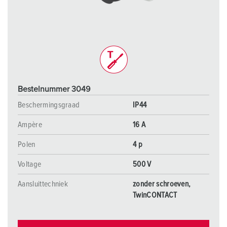
Bestelnummer 3049
Beschermingsgraad
IP44
Ampère
16 A
Polen
4 p
Voltage
500 V
Aansluittechniek
zonder schroeven,
TwinCONTACT