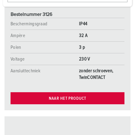
w
a
Bestelnummer 3126
h
l
Beschermingsgraad
IP44
Ampère
32 A
Polen
3 p
Voltage
230 V
Aansluittechniek
zonder schroeven,
TwinCONTACT
NAAR HET PRODUCT