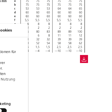
ookies
ionen für
rer
r.
aten
r Nutzung
keting