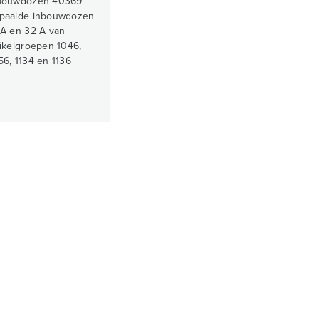
bouwdozen 40369
paalde inbouwdozen
 A en 32 A van
tikelgroepen 1046,
56, 1134 en 1136