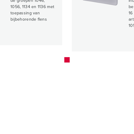
de groepen 1046,
in
1056, 1134 en 1136 met
be
toepassing van
16
bijbehorende flens
ar
10