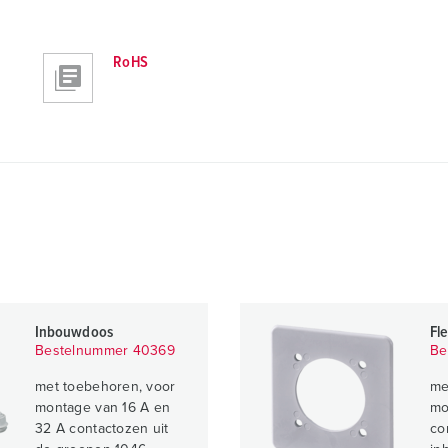
RoHS
Inbouwdoos
Fl
Bestelnummer 40369
Be
met toebehoren, voor
me
montage van 16 A en
mo
32 A contactozen uit
co