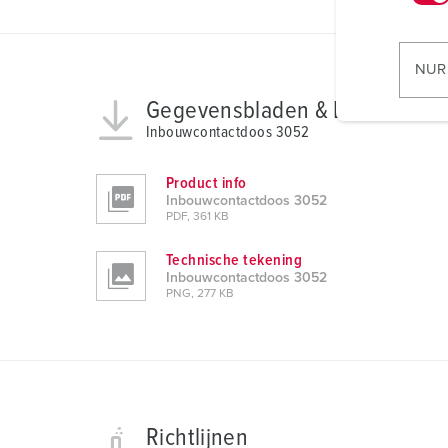
w
i
l
NUR
l
Gegevensbladen & Downloads
i
Inbouwcontactdoos 3052
g
u
Product info
n
Inbouwcontactdoos 3052
g
PDF, 361 KB
s
a
Technische tekening
Inbouwcontactdoos 3052
u
PNG, 277 KB
s
w
a
h
l
Richtlijnen