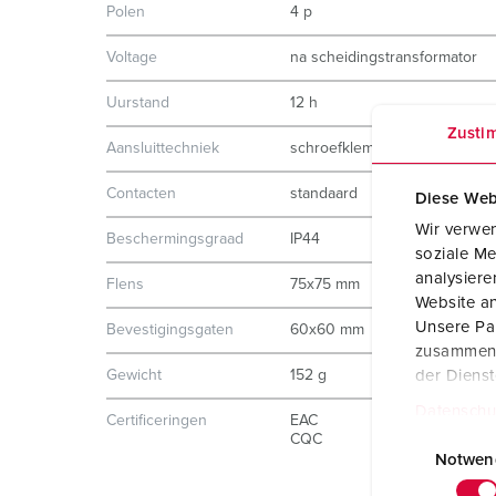
Polen
4 p
Voltage
na scheidingstransformator
Uurstand
12 h
Zusti
Aansluittechniek
schroefklemmen
Contacten
standaard
Diese Web
Wir verwen
Beschermingsgraad
IP44
soziale Me
analysier
Flens
75x75 mm
Website an
Unsere Par
Bevestigingsgaten
60x60 mm
zusammen, 
der Diens
Gewicht
152 g
Datenschu
Certificeringen
EAC
E
CQC
i
Notwen
n