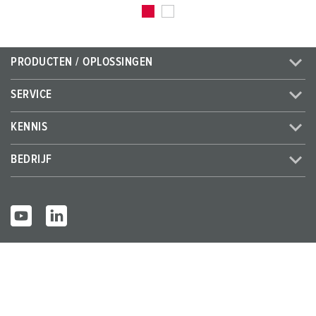
PRODUCTEN / OPLOSSINGEN
SERVICE
KENNIS
BEDRIJF
© MENNEKES 2026
Alle rechten voorbehouden
Bedrijfsge
Gegevensbes
Algemene bedrijfs- en
gevens
cherming
leveringsvoorwaarden