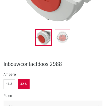
Inbouwcontactdoos 2988
Ampère
16 A
32 A
Polen