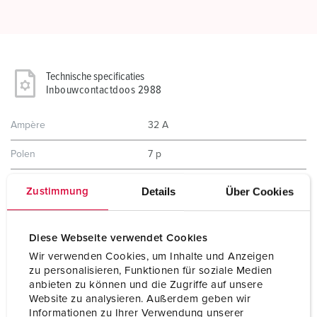
Technische specificaties
Inbouwcontactdoos 2988
Ampère
32 A
Polen
7 p
Voltage
400 V
Details
Über Cookies
Zustimmung
Uurstand
6 h
Diese Webseite verwendet Cookies
Hertz
50-60 Hz
Wir verwenden Cookies, um Inhalte und Anzeigen
Aansluittechniek
schroefklemmen
zu personalisieren, Funktionen für soziale Medien
anbieten zu können und die Zugriffe auf unsere
Website zu analysieren. Außerdem geben wir
Contacten
hittebestendig binnenwerk
vernikkelde contacten
Informationen zu Ihrer Verwendung unserer