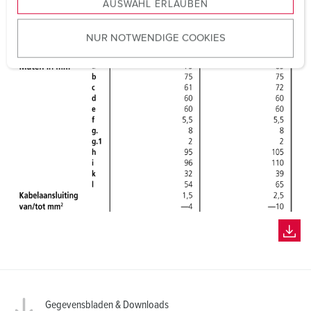
AUSWAHL ERLAUBEN
a
u
NUR NOTWENDIGE COOKIES
s
w
a
h
l
Gegevensbladen & Downloads