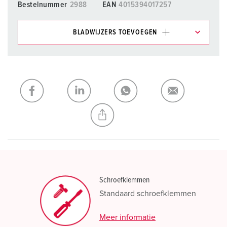
Bestelnummer
2988
EAN
4015394017257
BLADWIJZERS TOEVOEGEN
Onze producten kunt u in het gedeelte
verlanglijstje/winkelmand in verschillende lijsten beheren.
Mijn lijst
(0)
TOEVOEGEN
NIEUW LIJST MAKEN
Schroefklemmen
Standaard schroefklemmen
Meer informatie