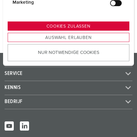
SCHUKO®
1
g
Marketing
u
n
NAAR HET PRODUCT
g
COOKIES ZULASSEN
s
AUSWAHL ERLAUBEN
a
u
NUR NOTWENDIGE COOKIES
s
PRODUCTEN / OPLOSSINGEN
w
a
SERVICE
h
l
KENNIS
BEDRIJF