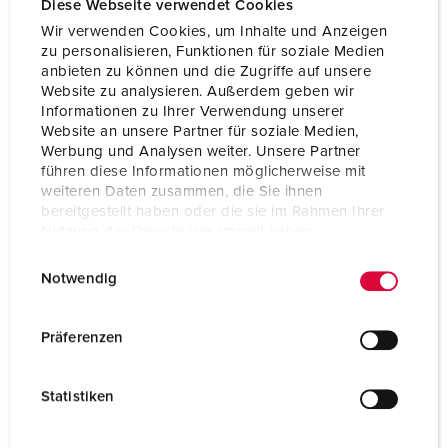
Diese Webseite verwendet Cookies
Wir verwenden Cookies, um Inhalte und Anzeigen
zu personalisieren, Funktionen für soziale Medien
anbieten zu können und die Zugriffe auf unsere
Website zu analysieren. Außerdem geben wir
Informationen zu Ihrer Verwendung unserer
Website an unsere Partner für soziale Medien,
Werbung und Analysen weiter. Unsere Partner
führen diese Informationen möglicherweise mit
weiteren Daten zusammen, die Sie ihnen
bereitgestellt haben oder die sie im Rahmen Ihrer
Nutzung der Dienste gesammelt haben.
E
Datenschutzerklärung
Impressum
Notwendig
i
Bestelnummer 1649
n
w
Behuizing materiaal
Kunststof
Präferenzen
i
Beschermingsgraad
IP44
l
Statistiken
l
CEE 16 A, 5 p, 400 V
1
i