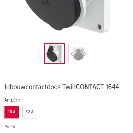
Inbouwcontactdoos TwinCONTACT 1644
Ampère
16 A
32 A
Polen