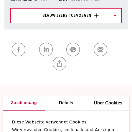
BLADWIJZERS TOEVOEGEN
Onze producten kunt u in het gedeelte
verlanglijstje/winkelmand in verschillende lijsten beheren.
Mijn lijst
(0)
TOEVOEGEN
NIEUW LIJST MAKEN
TwinCONTACT
Details
Über Cookies
Zustimmung
Schroefloos met insteekklemmen
Diese Webseite verwendet Cookies
Meer informatie
Wir verwenden Cookies, um Inhalte und Anzeigen