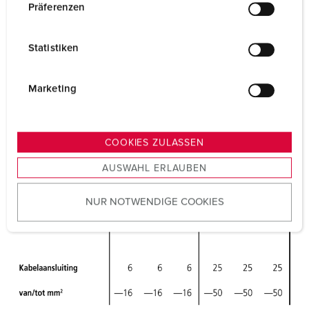
w
Präferenzen
i
l
Statistiken
l
i
g
Marketing
u
n
g
COOKIES ZULASSEN
s
AUSWAHL ERLAUBEN
a
u
NUR NOTWENDIGE COOKIES
s
w
a
h
l