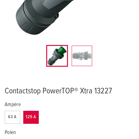
Contactstop PowerTOP® Xtra 13227
Ampère
63 A
125 A
Polen