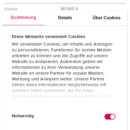
Voltage
50-500 V
Details
Über Cookies
Zustimmung
Uurstand
2 h
Hertz
300-500 Hz
Diese Webseite verwendet Cookies
Wir verwenden Cookies, um Inhalte und Anzeigen
Aansluittechniek
schroefklemmen
zu personalisieren, Funktionen für soziale Medien
anbieten zu können und die Zugriffe auf unsere
Contacten
hittebestendig binnenwerk
vernikkelde contacten
Website zu analysieren. Außerdem geben wir
Informationen zu Ihrer Verwendung unserer
Website an unsere Partner für soziale Medien,
Beschermingsgraad
IP67
Werbung und Analysen weiter. Unsere Partner
führen diese Informationen möglicherweise mit
Gewicht
1400 g
weiteren Daten zusammen, die Sie ihnen
bereitgestellt haben oder die sie im Rahmen Ihrer
Certificeringen
EAC
Nutzung der Dienste gesammelt haben.
E
Datenschutzerklärung
Impressum
Notwendig
i
n