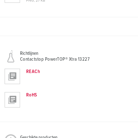
PNG, 27 KB
Richtlijnen
Contactstop PowerTOP® Xtra 13227
REACh
RoHS
Geschikte producten