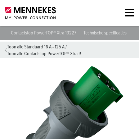
Contactstop PowerTOP® Xtra 13227
Technische specificaties
Ge
Toon alle Standaard 16 A - 125 A
/
Toon alle Contactstop PowerTOP® Xtra R