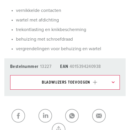
vernikkelde contacten
wartel met afdichting
trekontlasting en knikbescherming
behuizing met schroefdraad
vergrendelingen voor behuizing en wartel
Bestelnummer
13227
EAN
4015394240938
BLADWIJZERS TOEVOEGEN
Onze producten kunt u in het gedeelte
verlanglijstje/winkelmand in verschillende lijsten beheren.
Mijn lijst
(0)
TOEVOEGEN
NIEUW LIJST MAKEN