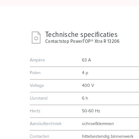
Technische specificaties
Contactstop PowerTOP® Xtra R 13206
Ampère
63 A
Polen
4 p
Voltage
400 V
Uurstand
6 h
Hertz
50-60 Hz
Aansluittechniek
schroefklemmen
Contacten
hittebestendig binnenwerk