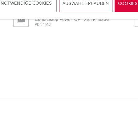
PDF, 106 KB
 NOTWENDIGE COOKIES
AUSWAHL ERLAUBEN
COOKIES
Montage- en gebruikshandleiding
Contactstop PowerTOP® Xtra R 13206
PDF, 1 MB