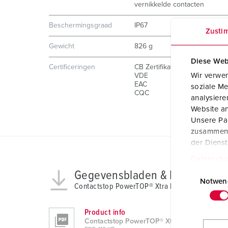
vernikkelde contacten
Beschermingsgraad
IP67
Zusti
Gewicht
826 g
Diese Web
Certificeringen
CB Zertifikat
Wir verwen
VDE
EAC
soziale Me
CQC
analysier
Website an
Unsere Par
zusammen, 
der Diens
Datenschu
E
Gegevensbladen & Downloads
i
Notwen
Contactstop PowerTOP® Xtra R 13206
n
w
Product info
i
Contactstop PowerTOP® Xtra R 13206