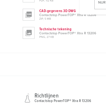
l
PDF, 112 KB
NUR
l
CAD-gegevens 3D DWG
i
Contactstop PowerTOP® Xtra R 13206
g
ZIP, 5 MB
u
Technische tekening
n
Contactstop PowerTOP® Xtra R 13206
g
PNG, 27 KB
s
a
u
s
w
a
h
l
Richtlijnen
Contactstop PowerTOP® Xtra R 13206