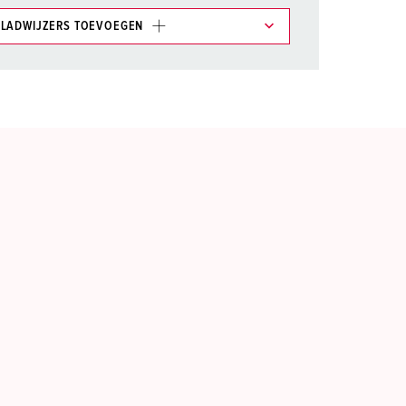
LADWIJZERS TOEVOEGEN
et gedeelte verlanglijstje/winkelmand in
n.
TOEVOEGEN
NIEUW LIJST MAKEN