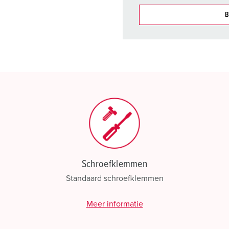
B
Onze producten kunt u in h
verschillende lijsten behere
Mijn lijst
(0)
Schroefklemmen
Standaard schroefklemmen
Meer informatie