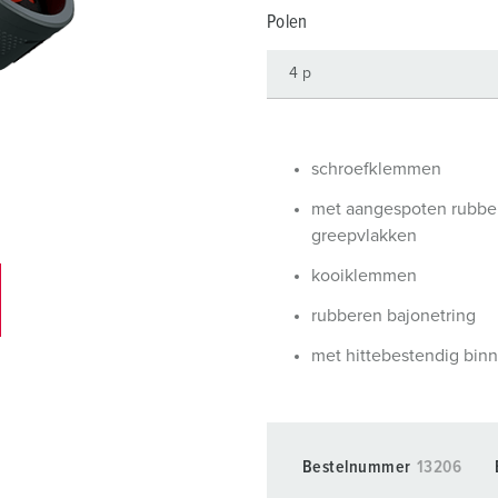
SCHUKO® en contactmateriaal met beschermingscontact
B
Polen
Data-/netwerktechniek
V
Producten met uitgebreide uitvoeringen en aanvullende prod
C
Overige producten en toebehoren
T
schroefklemmen
E
met aangespoten rubbe
greepvlakken
kooiklemmen
rubberen bajonetring
met hittebestendig bin
Bestelnummer
13206