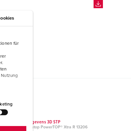
ookies
ionen für
rer
r.
aten
r Nutzung
keting
CAD-gegevens 3D STP
Contactstop PowerTOP® Xtra R 13206