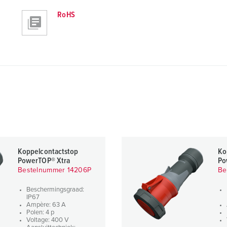
RoHS
Koppelcontactstop
Ko
PowerTOP® Xtra
Po
Bestelnummer 14206P
Be
Beschermingsgraad:
IP67
Ampère: 63 A
Polen: 4 p
Voltage: 400 V