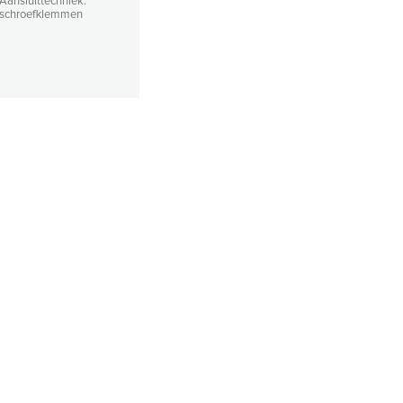
Aansluittechniek:
schroefklemmen