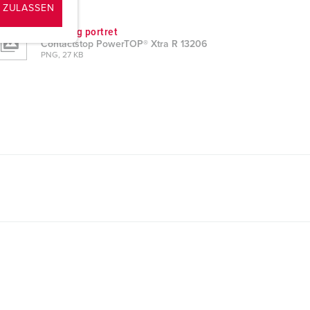
ZIP, 2 MB
 ZULASSEN
Tekening portret
Contactstop PowerTOP® Xtra R 13206
PNG, 27 KB