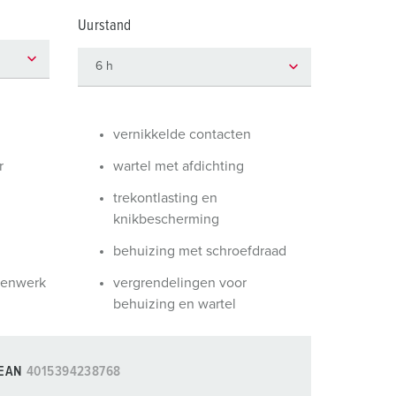
randweer en rampenhulpverlening
Uurstand
oor containers
ucten
ampings
M volgens de norm voor defensiematerieel
vernikkelde contacten
venementtechniek
r
wartel met afdichting
trekontlasting en
knikbescherming
behuizing met schroefdraad
nenwerk
vergrendelingen voor
behuizing en wartel
EAN
4015394238768