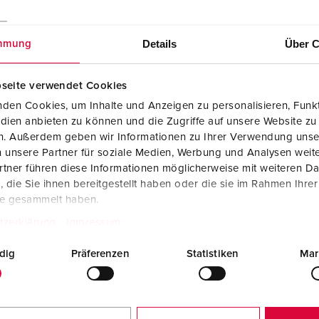
Details
Über C
mmung
seite verwendet Cookies
den Cookies, um Inhalte und Anzeigen zu personalisieren, Funkt
dien anbieten zu können und die Zugriffe auf unsere Website zu
en. Außerdem geben wir Informationen zu Ihrer Verwendung unse
 unsere Partner für soziale Medien, Werbung und Analysen weite
tner führen diese Informationen möglicherweise mit weiteren D
die Sie ihnen bereitgestellt haben oder die sie im Rahmen Ihre
te gesammelt haben.
tzerklärung
Impressum
dig
Präferenzen
Statistiken
Mar
Fabrikantverklaring
Contactstop PowerTOP® Xtra R 13206