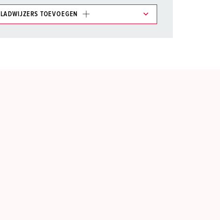
LADWIJZERS TOEVOEGEN
et gedeelte verlanglijstje/winkelmand in
n.
TOEVOEGEN
NIEUW LIJST MAKEN