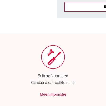
B
Onze producten kunt u in h
verschillende lijsten behere
Mijn lijst
(0)
Schroefklemmen
Standaard schroefklemmen
Meer informatie