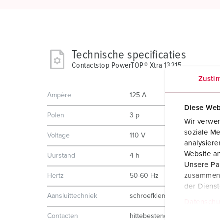
Technische specificaties
Contactstop PowerTOP® Xtra 13215
Zusti
Ampère
125 A
Diese Web
Polen
3 p
Wir verwen
soziale Me
Voltage
110 V
analysier
Website an
Uurstand
4 h
Unsere Par
zusammen, 
Hertz
50-60 Hz
der Diens
Aansluittechniek
schroefklemmen
Datenschu
E
Contacten
hittebestendig binnenwerk