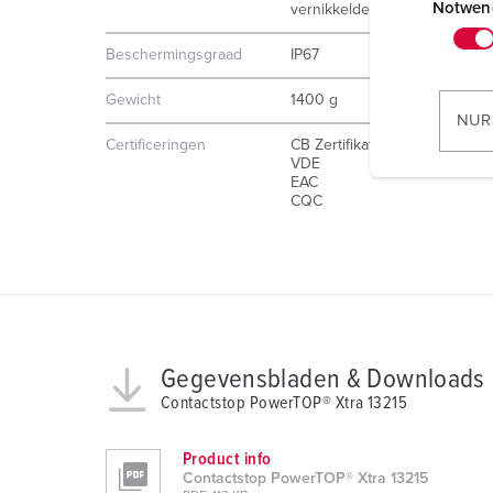
i
Notwen
vernikkelde contacten
n
Beschermingsgraad
IP67
w
i
Gewicht
1400 g
l
NUR
l
Certificeringen
CB Zertifikat
VDE
i
EAC
g
CQC
u
n
g
s
a
u
Gegevensbladen & Downloads
s
Contactstop PowerTOP® Xtra 13215
w
a
h
Product info
Contactstop PowerTOP® Xtra 13215
l