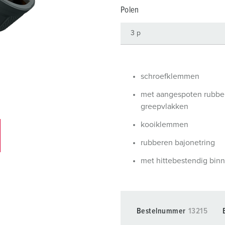
SCHUKO® en contactmateriaal met beschermingscontact
B
Polen
Data-/netwerktechniek
V
Producten met uitgebreide uitvoeringen en aanvullende prod
C
Overige producten en toebehoren
T
schroefklemmen
E
met aangespoten rubbe
greepvlakken
kooiklemmen
rubberen bajonetring
met hittebestendig bin
Bestelnummer
13215