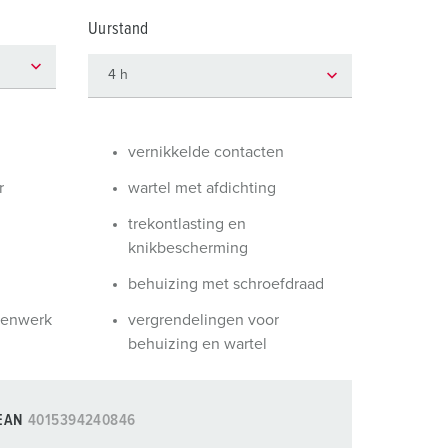
randweer en rampenhulpverlening
Uurstand
oor containers
ucten
ampings
M volgens de norm voor defensiematerieel
vernikkelde contacten
venementtechniek
r
wartel met afdichting
trekontlasting en
knikbescherming
behuizing met schroefdraad
nenwerk
vergrendelingen voor
behuizing en wartel
EAN
4015394240846